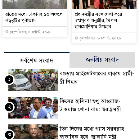
রাতের মধ্যে ঢাকাসহ ১০ অঞ্চলে
প্রধানমন্ত্রীর সঙ্গে দেখা করে
ঝড়বৃষ্টির পূর্বাভাস
স্বপ্নপূরণ অনুশ্রীর, মিলল
হারমোনিয়াম উপহার
বৃহস্পতিবার, ৬ অগাস্ট, ২০২৬
বৃহস্পতিবার, ৬ অগাস্ট, ২০২৬
জনপ্রিয় সংবাদ
সর্বশেষ সংবাদ
বগুড়ায় প্রাইভেটকারের ধাক্কায় স্বামী-
১
স্ত্রী নিহত
কিসের হাসিনা! শুধু আওয়াজ-
২
টাওয়াজ শোনা যায়: স্বরাষ্ট্রমন্ত্রী
তিন দিনের মধ্যে গ্যাস সরবরাহ
৩
স্বাভাবিক হবে: জ্বালানি মন্ত্রী