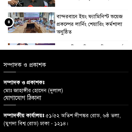
বান্দরবানে ইয়ং ফ্যামিনিস্ট ভয়েজ
৪
প্রকল্পের লার্নিং শেয়ারিং কর্মশালা
অনুষ্ঠিত
ডায়াবেটিস প্রতিরোধে বিজ্ঞান, ধর্ম ও
৫
সমাজের সমন্বিত ভূমিকা প্রয়োজন :
স্বাস্থ্য প্রতিমন্ত্রী
সম্পাদক ও প্রকাশক
পররাষ্ট্রমন্ত্রীর কা‌ছে ইউএনডিপির
সম্পাদক ও প্রকাশকঃ
৬
আবাসিক প্রতিনিধির পরিচয়পত্র
মোঃ জাহাঙ্গীর হোসেন (দুলাল)
পেশ
যোগাযোগ ঠিকানা
শেয়ার কেলেঙ্কারি: সাকিবের বিরুদ্ধে
৭
সম্পাদকীয় কার্যালয়ঃ
৫১/৫২ অতিশ দীপঙ্কর রোড, ৬ষ্ঠ তলা,
তদন্ত শেষ পর্যায়ে, দ্রুত চার্জশিট
(মুগদা বিশ্ব রোড) ঢাকা - ১২১৪।