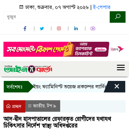
ঢাকা, শুক্রবার, ০৭ অগাস্ট ২০২৬ |
ই-পেপার
×
বান্দরবানে ইয়ং ফ্যামিনিস্ট ভয়েজ প্রকল্পের লার্নিং শেয়ারিং কর্মশ
সর্বশেষঃ
জাতীয়
টপ ৯
,
প্রচ্ছদ
আদ-দ্বীন হাসপাতালের রেফারকৃত রোগীদের যথাযথ
চিকিৎসার নির্দেশ স্বাস্থ্য অধিদপ্তরের