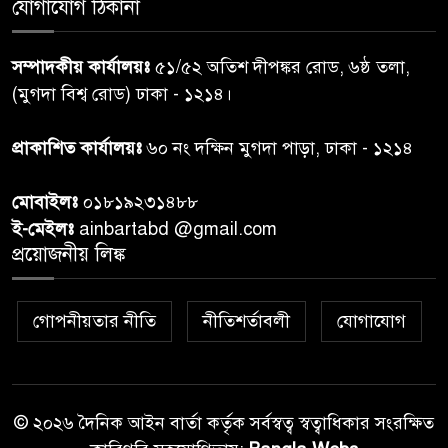
যোগাযোগ ঠিকানা
প্রধানমন্ত্রীর সঙ্গে দেখা করে স্বপ্নপূরণ
৭
সম্পাদকীয় কার্যালয়ঃ
৫১/৫২ অতিশ দীপঙ্কর রোড, ৬ষ্ঠ তলা,
অনুশ্রীর, মিলল হারমোনিয়াম
(মুগদা বিশ্ব রোড) ঢাকা - ১২১৪।
উপহার
প্রাকাশিত কার্যালয়ঃ
৬০ নং দক্ষিন মুগদা পাড়া, ঢাকা - ১২১৪
২০ আগস্ট রাষ্ট্রপতি নির্বাচন,
৮
তফসিল প্রকাশ নির্বাচন কমিশনের
মোবাইলঃ
০১৮১৯২৩১৪৮৮
ই-মেইলঃ
ainbartabd @gmail.com
বান্দরবান বিজিবি সেক্টর সদর দপ্তর
প্রয়োজনীয় লিঙ্ক
৯
এর ব্যবস্থাপনায় বন্যা দুর্গতদের
মাঝে মেডিকেল ক্যাম্পেইন
গোপনীয়তার নীতি
নীতিশর্তাবলী
যোগাযোগ
বান্দরবানের লংলেই পাড়ায়
১০
বাংলাদেশ সেনাবাহিনীর উদ্যোগে
স্থাপিত সৌরচালিত সুপেয় পানির
পাম্প উদ্বোধন
© ২০২৬ দৈনিক আইন বার্তা কর্তৃক সর্বস্বত্ব স্বত্বাধিকার সংরক্ষিত