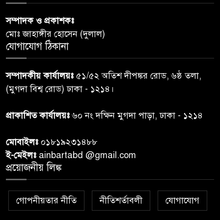
সম্পাদক ও প্রকাশকঃ
রাতের মধ্যে ঢাকাসহ ১০ অঞ্চলে
৬
মোঃ জাহাঙ্গীর হোসেন (দুলাল)
ঝড়বৃষ্টির পূর্বাভাস
যোগাযোগ ঠিকানা
প্রধানমন্ত্রীর সঙ্গে দেখা করে স্বপ্নপূরণ
৭
সম্পাদকীয় কার্যালয়ঃ
৫১/৫২ অতিশ দীপঙ্কর রোড, ৬ষ্ঠ তলা,
অনুশ্রীর, মিলল হারমোনিয়াম
(মুগদা বিশ্ব রোড) ঢাকা - ১২১৪।
উপহার
প্রাকাশিত কার্যালয়ঃ
৬০ নং দক্ষিন মুগদা পাড়া, ঢাকা - ১২১৪
২০ আগস্ট রাষ্ট্রপতি নির্বাচন,
৮
তফসিল প্রকাশ নির্বাচন কমিশনের
মোবাইলঃ
০১৮১৯২৩১৪৮৮
ই-মেইলঃ
ainbartabd @gmail.com
বান্দরবান বিজিবি সেক্টর সদর দপ্তর
প্রয়োজনীয় লিঙ্ক
৯
এর ব্যবস্থাপনায় বন্যা দুর্গতদের
মাঝে মেডিকেল ক্যাম্পেইন
গোপনীয়তার নীতি
নীতিশর্তাবলী
যোগাযোগ
বান্দরবানের লংলেই পাড়ায়