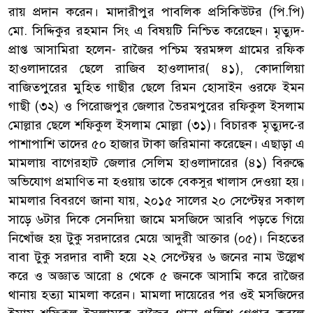
রায় প্রদান করেন। মাদারীপুর পাবলিক প্রসিকিউটর (পি.পি)
মো. সিদ্দিকুর রহমান সিং এ বিষয়টি নিশ্চিত করেছেন। মৃত্যুদ-
প্রাপ্ত আসামিরা হলেন- রাজৈর পশ্চিম স্বরমঙ্গল গ্রামের রফিক
হাওলাদারের ছেলে রাজিব হাওলাদার( ৪১), কোদালিয়া
বাজিতপুরের মুহিত গাছীর ছেলে রিমন হোসাইন ওরফে ইমন
গাছী (৩২) ও পিরোজপুর জেলার ভৈরমপুরের রফিকুল ইসলাম
মোল্লার ছেলে শফিকুল ইসলাম মোল্লা (৩১)। বিচারক মৃত্যুদ-ের
পাশাপাশি তাদের ৫০ হাজার টাকা জরিমানা করেছেন। এছাড়া এ
মামলায় বাগেরহাট জেলার সেলিম হাওলাদারের (৪১) বিরুদ্ধে
অভিযোগ প্রমাণিত না হওয়ায় তাকে বেকসুর খালাস দেওয়া হয়।
মামলার বিবরণে জানা যায়, ২০১৫ সালের ২০ সেপ্টেম্বর সকাল
সাড়ে ৬টার দিকে সেনদিয়া জামে মসজিদে আরবি পড়তে গিয়ে
নিখোঁজ হয় টুকু সরদারের মেয়ে আদুরী আক্তার (০৫)। নিহতের
বাবা টুকু সরদার বাদী হয়ে ২২ সেপ্টেম্বর ৬ জনের নাম উল্লেখ
করে ও অজ্ঞাত আরো ৪ থেকে ৫ জনকে আসামি করে রাজৈর
থানায় হত্যা মামলা করেন। মামলা দায়েরের পর ওই মসজিদের