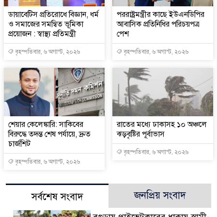
ডায়াবেটিস প্রতিরোধে বিজ্ঞান, ধর্ম
পররাষ্ট্রমন্ত্রীর কা‌ছে ইউএনডিপির
ও সমাজের সমন্বিত ভূমিকা
আবাসিক প্রতিনিধির পরিচয়পত্র
প্রয়োজন : স্বাস্থ্য প্রতিমন্ত্রী
পেশ
বৃহস্পতিবার, ৬ অগাস্ট, ২০২৬
বৃহস্পতিবার, ৬ অগাস্ট, ২০২৬
শেয়ার কেলেঙ্কারি: সাকিবের
রাতের মধ্যে ঢাকাসহ ১০ অঞ্চলে
বিরুদ্ধে তদন্ত শেষ পর্যায়ে, দ্রুত
ঝড়বৃষ্টির পূর্বাভাস
চার্জশিট
বৃহস্পতিবার, ৬ অগাস্ট, ২০২৬
বৃহস্পতিবার, ৬ অগাস্ট, ২০২৬
জনপ্রিয় সংবাদ
সর্বশেষ সংবাদ