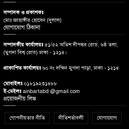
পররাষ্ট্রমন্ত্রীর কা‌ছে ইউএনডিপির
সম্পাদক ও প্রকাশকঃ
৬
আবাসিক প্রতিনিধির পরিচয়পত্র
মোঃ জাহাঙ্গীর হোসেন (দুলাল)
পেশ
যোগাযোগ ঠিকানা
শেয়ার কেলেঙ্কারি: সাকিবের বিরুদ্ধে
৭
সম্পাদকীয় কার্যালয়ঃ
৫১/৫২ অতিশ দীপঙ্কর রোড, ৬ষ্ঠ তলা,
তদন্ত শেষ পর্যায়ে, দ্রুত চার্জশিট
(মুগদা বিশ্ব রোড) ঢাকা - ১২১৪।
রাতের মধ্যে ঢাকাসহ ১০ অঞ্চলে
প্রাকাশিত কার্যালয়ঃ
৬০ নং দক্ষিন মুগদা পাড়া, ঢাকা - ১২১৪
৮
ঝড়বৃষ্টির পূর্বাভাস
মোবাইলঃ
০১৮১৯২৩১৪৮৮
প্রধানমন্ত্রীর সঙ্গে দেখা করে স্বপ্নপূরণ
ই-মেইলঃ
ainbartabd @gmail.com
৯
অনুশ্রীর, মিলল হারমোনিয়াম
প্রয়োজনীয় লিঙ্ক
উপহার
গোপনীয়তার নীতি
নীতিশর্তাবলী
যোগাযোগ
২০ আগস্ট রাষ্ট্রপতি নির্বাচন,
১০
তফসিল প্রকাশ নির্বাচন কমিশনের