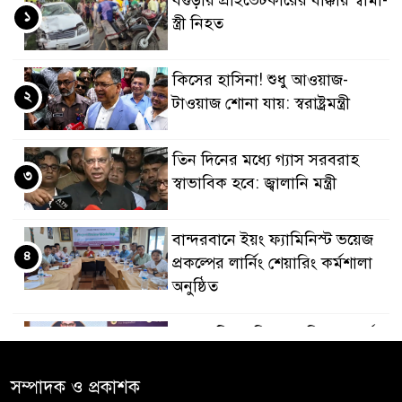
বগুড়ায় প্রাইভেটকারের ধাক্কায় স্বামী-
১
স্ত্রী নিহত
কিসের হাসিনা! শুধু আওয়াজ-
২
টাওয়াজ শোনা যায়: স্বরাষ্ট্রমন্ত্রী
তিন দিনের মধ্যে গ্যাস সরবরাহ
৩
স্বাভাবিক হবে: জ্বালানি মন্ত্রী
বান্দরবানে ইয়ং ফ্যামিনিস্ট ভয়েজ
৪
প্রকল্পের লার্নিং শেয়ারিং কর্মশালা
অনুষ্ঠিত
ডায়াবেটিস প্রতিরোধে বিজ্ঞান, ধর্ম ও
৫
সমাজের সমন্বিত ভূমিকা প্রয়োজন :
স্বাস্থ্য প্রতিমন্ত্রী
সম্পাদক ও প্রকাশক