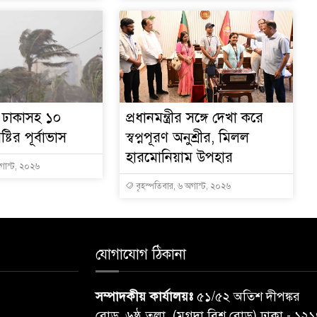
ে ঢাকাসহ ১০
প্রধানমন্ত্রীর সঙ্গে দেখা করে
্টির পূর্বাভাস
স্বপ্নপূরণ অনুশ্রীর, মিলল
হারমোনিয়াম উপহার
অগাস্ট, ২০২৬
বৃহস্পতিবার, ৬ অগাস্ট, ২০২৬
যোগাযোগ ঠিকানা
সম্পাদকীয় কার্যালয়ঃ
৫১/৫২ অতিশ দীপঙ্কর
রোড, ৬ষ্ঠ তলা, (মুগদা বিশ্ব রোড) ঢাকা - ১২