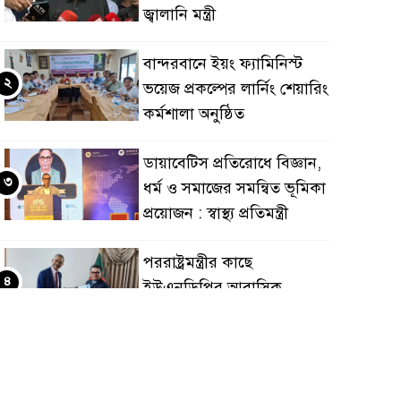
জ্বালানি মন্ত্রী
বান্দরবানে ইয়ং ফ্যামিনিস্ট
২
ভয়েজ প্রকল্পের লার্নিং শেয়ারিং
কর্মশালা অনুষ্ঠিত
ডায়াবেটিস প্রতিরোধে বিজ্ঞান,
৩
ধর্ম ও সমাজের সমন্বিত ভূমিকা
প্রয়োজন : স্বাস্থ্য প্রতিমন্ত্রী
পররাষ্ট্রমন্ত্রীর কা‌ছে
৪
ইউএনডিপির আবাসিক
প্রতিনিধির পরিচয়পত্র পেশ
শেয়ার কেলেঙ্কারি: সাকিবের
৫
বিরুদ্ধে তদন্ত শেষ পর্যায়ে, দ্রুত