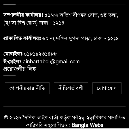
শেয়ার কেলেঙ্কারি: সাকিবের বিরুদ্ধে
৭
সম্পাদকীয় কার্যালয়ঃ
৫১/৫২ অতিশ দীপঙ্কর রোড, ৬ষ্ঠ তলা,
তদন্ত শেষ পর্যায়ে, দ্রুত চার্জশিট
(মুগদা বিশ্ব রোড) ঢাকা - ১২১৪।
রাতের মধ্যে ঢাকাসহ ১০ অঞ্চলে
প্রাকাশিত কার্যালয়ঃ
৬০ নং দক্ষিন মুগদা পাড়া, ঢাকা - ১২১৪
৮
ঝড়বৃষ্টির পূর্বাভাস
মোবাইলঃ
০১৮১৯২৩১৪৮৮
প্রধানমন্ত্রীর সঙ্গে দেখা করে স্বপ্নপূরণ
ই-মেইলঃ
ainbartabd @gmail.com
৯
অনুশ্রীর, মিলল হারমোনিয়াম
প্রয়োজনীয় লিঙ্ক
উপহার
গোপনীয়তার নীতি
নীতিশর্তাবলী
যোগাযোগ
২০ আগস্ট রাষ্ট্রপতি নির্বাচন,
১০
তফসিল প্রকাশ নির্বাচন কমিশনের
© ২০২৬ দৈনিক আইন বার্তা কর্তৃক সর্বস্বত্ব স্বত্বাধিকার সংরক্ষিত
কারিগরি সহযোগিতায়:
Bangla Webs