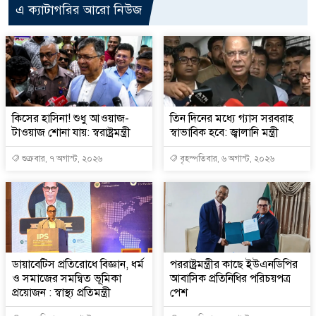
এ ক্যাটাগরির আরো নিউজ
কিসের হাসিনা! শুধু আওয়াজ-
তিন দিনের মধ্যে গ্যাস সরবরাহ
টাওয়াজ শোনা যায়: স্বরাষ্ট্রমন্ত্রী
স্বাভাবিক হবে: জ্বালানি মন্ত্রী
শুক্রবার, ৭ অগাস্ট, ২০২৬
বৃহস্পতিবার, ৬ অগাস্ট, ২০২৬
ডায়াবেটিস প্রতিরোধে বিজ্ঞান, ধর্ম
পররাষ্ট্রমন্ত্রীর কা‌ছে ইউএনডিপির
ও সমাজের সমন্বিত ভূমিকা
আবাসিক প্রতিনিধির পরিচয়পত্র
প্রয়োজন : স্বাস্থ্য প্রতিমন্ত্রী
পেশ