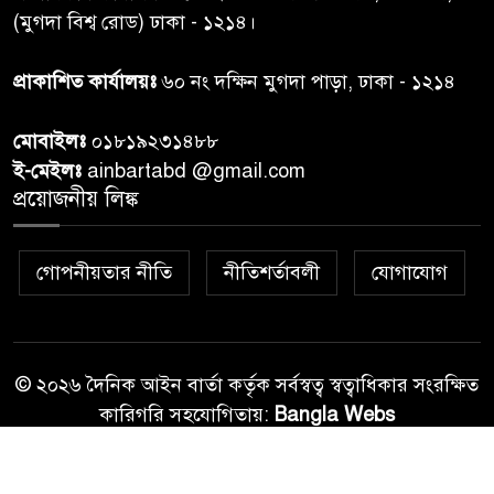
(মুগদা বিশ্ব রোড) ঢাকা - ১২১৪।
রাতের মধ্যে ঢাকাসহ ১০ অঞ্চলে
প্রাকাশিত কার্যালয়ঃ
৬০ নং দক্ষিন মুগদা পাড়া, ঢাকা - ১২১৪
৮
ঝড়বৃষ্টির পূর্বাভাস
মোবাইলঃ
০১৮১৯২৩১৪৮৮
প্রধানমন্ত্রীর সঙ্গে দেখা করে স্বপ্নপূরণ
ই-মেইলঃ
ainbartabd @gmail.com
৯
অনুশ্রীর, মিলল হারমোনিয়াম
প্রয়োজনীয় লিঙ্ক
উপহার
গোপনীয়তার নীতি
নীতিশর্তাবলী
যোগাযোগ
২০ আগস্ট রাষ্ট্রপতি নির্বাচন,
১০
তফসিল প্রকাশ নির্বাচন কমিশনের
© ২০২৬ দৈনিক আইন বার্তা কর্তৃক সর্বস্বত্ব স্বত্বাধিকার সংরক্ষিত
কারিগরি সহযোগিতায়:
Bangla Webs