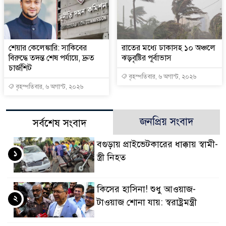
শেয়ার কেলেঙ্কারি: সাকিবের
রাতের মধ্যে ঢাকাসহ ১০ অঞ্চলে
বিরুদ্ধে তদন্ত শেষ পর্যায়ে, দ্রুত
ঝড়বৃষ্টির পূর্বাভাস
চার্জশিট
বৃহস্পতিবার, ৬ অগাস্ট, ২০২৬
বৃহস্পতিবার, ৬ অগাস্ট, ২০২৬
জনপ্রিয় সংবাদ
সর্বশেষ সংবাদ
বগুড়ায় প্রাইভেটকারের ধাক্কায় স্বামী-
১
স্ত্রী নিহত
কিসের হাসিনা! শুধু আওয়াজ-
২
টাওয়াজ শোনা যায়: স্বরাষ্ট্রমন্ত্রী