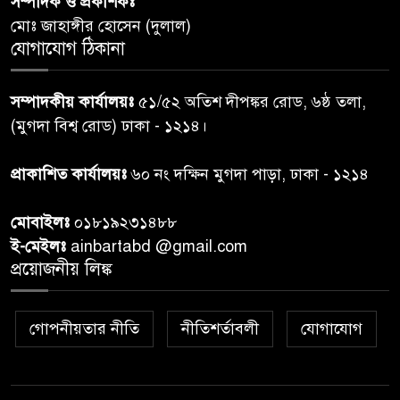
সম্পাদক ও প্রকাশকঃ
দিবস-২০২৬’।
মোঃ জাহাঙ্গীর হোসেন (দুলাল)
যোগাযোগ ঠিকানা
নরসিংদীতে জুলাই শহীদদের স্মরণে
৬
দোয়া মাহফিল ও ৯৩ জন দুস্থের
সম্পাদকীয় কার্যালয়ঃ
৫১/৫২ অতিশ দীপঙ্কর রোড, ৬ষ্ঠ তলা,
মাঝে ১৩ লক্ষ ১৫ হাজার টাকা
বিতরণ
(মুগদা বিশ্ব রোড) ঢাকা - ১২১৪।
বান্দরবানে বন্যায় ক্ষতিগ্রস্তদের
প্রাকাশিত কার্যালয়ঃ
৬০ নং দক্ষিন মুগদা পাড়া, ঢাকা - ১২১৪
৭
বিএনপি”র ত্রাণ বিতরণ
মোবাইলঃ
০১৮১৯২৩১৪৮৮
ই-মেইলঃ
ainbartabd @gmail.com
দক্ষিণ চট্টগ্রামের এক অসহায় ও
প্রয়োজনীয় লিঙ্ক
৮
আশ্রয়হীন পরিবারের পাশে দাঁড়িয়ে
দৃষ্টান্ত স্থাপন করেছে “চট্টলা ব্লাড
ডোনার্স ক্লাব” এবং “হাসিমুখ পরিবার”
গোপনীয়তার নীতি
নীতিশর্তাবলী
যোগাযোগ
শেখ হাসিনার বক্তব্য প্রচার করলে
৯
আইনানুগ ব্যবস্থা: তথ্য উপদেষ্টা