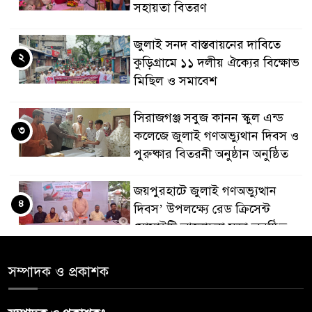
সহায়তা বিতরণ
জুলাই সনদ বাস্তবায়নের দাবিতে
২
কুড়িগ্রামে ১১ দলীয় ঐক্যের বিক্ষোভ
মিছিল ও সমাবেশ
সিরাজগঞ্জ সবুজ কানন স্কুল এন্ড
৩
কলেজে জুলাই গণঅভ্যুথান দিবস ও
পুরুষ্কার বিতরনী অনুষ্ঠান অনুষ্ঠিত
জয়পুরহাটে জুলাই গণঅভ্যুত্থান
৪
দিবস’ উপলক্ষ্যে রেড ক্রিসেন্ট
সোসাইটি আলোচনা সভা অনুষ্ঠিত
‘জুলাইয়ের চেতনায় গড়িব দেশ’,
সম্পাদক ও প্রকাশক
৫
লামায় যথাযোগ্য মর্যাদায় পালিত
হইল ‘জুলাই গণ-অভ্যুত্থান