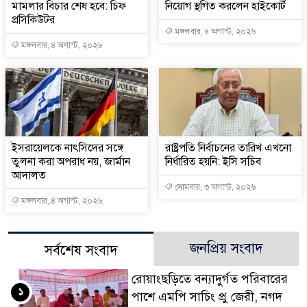
মামলার বিচার শেষ হবে: চিফ
নিয়োগ স্থগিত করলেন হাইকোর্ট
প্রসিকিউটর
মঙ্গলবার, ৪ অগাস্ট, ২০২৬
মঙ্গলবার, ৪ অগাস্ট, ২০২৬
ইসরায়েলকে নাৎসিদের সঙ্গে
রাষ্ট্রপতি নির্বাচনের তারিখ এখনো
তুলনা করা অপরাধ নয়, জার্মান
নির্ধারিত হয়নি: ইসি সচিব
আদালত
সোমবার, ৩ অগাস্ট, ২০২৬
মঙ্গলবার, ৪ অগাস্ট, ২০২৬
জনপ্রিয় সংবাদ
সর্বশেষ সংবাদ
রোয়াংছড়িতে বন্যাদুর্গত পরিবারের
১
পাশে এমপি সাচিং প্রু জেরী, নগদ