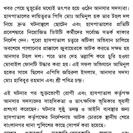
খবর পেয়ে মুহূর্তের মধ্যেই তৎপর হয়ে ওঠেন আনসার সদস্যরা।
হাসপাতালের দায়িত্বরত পিসি মোঃ আমিনুল হক তার টহল দল
নিয়ে দ্রুত ঘটনাস্থলে ছোটেন এবং হাসপাতালের প্রতিটি
প্রবেশদ্বারে নিয়োজিত ডিউটি কর্মীদের সর্বোচ্চ সতর্ক থাকার
নির্দেশ দেন। পুরো হাসপাতাল চত্বরে ঝটিকা অভিযান চালিয়ে
অবশেষে পালানোর প্রাক্কালে জুবায়েরকে আটক করতে সক্ষম হয়
আনসার টহল দল। পরে তার দেহ তল্লাশি করে চুরি হওয়া
মোবাইল ফোনটি উদ্ধার করা হয়। এই সফল অভিযানে আমিনুল
হকের সাথে ছিলেন এপিসি জহিরুল ইসলাম, আনসার সদস্য
মোঃ হাবিবুর রহমান এবং শ্রী পবিত্র চন্দ্র।
এই ঘটনার পর ভুক্তভোগী রোগী এবং হাসপাতাল কর্তৃপক্ষ
আনসার সদস্যদের সাহসিকতা ও তাৎক্ষণিক ভূমিকার ভূয়সী
প্রশংসা করেছেন। ঘটনার সুষ্ঠু তদন্ত ও আইনি ব্যবস্থার জন্য
হাসপাতাল কর্তৃপক্ষের নির্দেশনায় আটক চোরকে স্থানীয় শেরে
বাংলানগর থানা পুলিশের কাছে সোপর্দ করা হয়েছে।