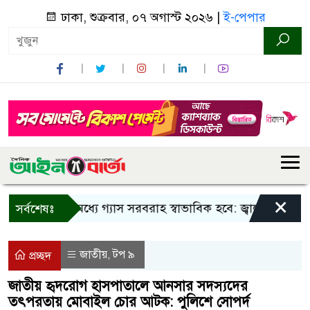
ঢাকা, শুক্রবার, ০৭ অগাস্ট ২০২৬ |
ই-পেপার
×
তিন দিনের মধ্যে গ্যাস সরবরাহ স্বাভাবিক হবে: জ্বালানি মন্ত্রী
সর্বশেষঃ
জাতীয়
টপ ৯
,
প্রচ্ছদ
জাতীয় হৃদরোগ হাসপাতালে আনসার সদস্যদের
তৎপরতায় মোবাইল চোর আটক: পুলিশে সোপর্দ