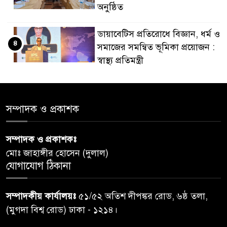
অনুষ্ঠিত
ডায়াবেটিস প্রতিরোধে বিজ্ঞান, ধর্ম ও
৪
সমাজের সমন্বিত ভূমিকা প্রয়োজন :
স্বাস্থ্য প্রতিমন্ত্রী
পররাষ্ট্রমন্ত্রীর কা‌ছে ইউএনডিপির
৫
আবাসিক প্রতিনিধির পরিচয়পত্র
সম্পাদক ও প্রকাশক
পেশ
সম্পাদক ও প্রকাশকঃ
শেয়ার কেলেঙ্কারি: সাকিবের বিরুদ্ধে
৬
মোঃ জাহাঙ্গীর হোসেন (দুলাল)
তদন্ত শেষ পর্যায়ে, দ্রুত চার্জশিট
যোগাযোগ ঠিকানা
রাতের মধ্যে ঢাকাসহ ১০ অঞ্চলে
৭
সম্পাদকীয় কার্যালয়ঃ
৫১/৫২ অতিশ দীপঙ্কর রোড, ৬ষ্ঠ তলা,
ঝড়বৃষ্টির পূর্বাভাস
(মুগদা বিশ্ব রোড) ঢাকা - ১২১৪।