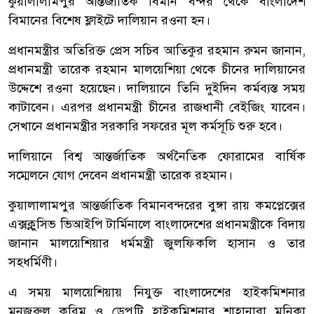
কুয়ালালামপুর আন্তর্জাতিক বিমান বন্দর থেকে বাংলাদেশ
বিমানের বিশেষ ফ্লাইটে দালিয়ান রওনা হন।
প্রধানমন্ত্রীর অতিরিক্ত প্রেস সচিব আতিকুর রহমান রুমন জানান,
প্রধানমন্ত্রী তারেক রহমান মালয়েশিয়া থেকে চীনের দালিয়ানের
উদ্দেশে রওনা হয়েছেন। দালিয়ানে তিনি দুইদিন কর্মব্যস্ত সময়
কাটাবেন। এরপর প্রধানমন্ত্রী চীনের রাজধানী বেইজিং যাবেন।
সেখানে প্রধানমন্ত্রীর সরকারি সফরের মূল কর্মসূচি শুরু হবে।
দালিয়ানে বিশ্ব আন্তর্জাতিক অর্থনৈতিক ফোরামের বার্ষিক
সম্মেলনে যোগ দেবেন প্রধানমন্ত্রী তারেক রহমান।
কুয়ালালামপুর আন্তর্জাতিক বিমানবন্দরের বুঙ্গা রায় কমপ্লেক্সের
এক্সক্লুসিভ ভিআইপি টার্মিনালে বাংলাদেশের প্রধানমন্ত্রীকে বিদায়
জানান মালয়েশিয়ার ধর্মমন্ত্রী জুলফিকলি হাসান ও তার
সহধর্মিণী।
এ সময় মালয়েশিয়ায় নিযুক্ত বাংলাদেশের হাইকমিশনার
মনজুরুল করিম ও ডেপুটি হাইকমিশনার শাহানারা মনিকা