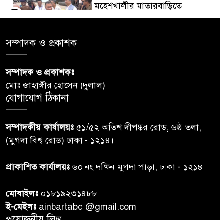
মহেশখালীর মাতারবাড়িতে
৫
পৌঁছেছেন প্রধানমন্ত্রী
সম্পাদক ও প্রকাশক
ডিএমপির অভিযানে ৫০৪ জন
৬
গ্রেপ্তার, মামলা ৩৫
সম্পাদক ও প্রকাশকঃ
মোঃ জাহাঙ্গীর হোসেন (দুলাল)
গাজার ধ্বংসস্তূপে মিলল আরও ১৯
যোগাযোগ ঠিকানা
৭
লাশ, নিখোঁজ ৮ হাজারের বেশি
সম্পাদকীয় কার্যালয়ঃ
৫১/৫২ অতিশ দীপঙ্কর রোড, ৬ষ্ঠ তলা,
কুলাউড়া সীমান্তে বিএসএফের
(মুগদা বিশ্ব রোড) ঢাকা - ১২১৪।
৮
গুলিতে বাংলাদেশি যুবক নিহত
প্রাকাশিত কার্যালয়ঃ
৬০ নং দক্ষিন মুগদা পাড়া, ঢাকা - ১২১৪
বাংলাদেশি বৃদ্ধকে বিএসএফ ধরে
৯
মোবাইলঃ
০১৮১৯২৩১৪৮৮
নেওয়ার পর ভারতীয় নাগরিক আটক
ই-মেইলঃ
ainbartabd @gmail.com
প্রয়োজনীয় লিঙ্ক