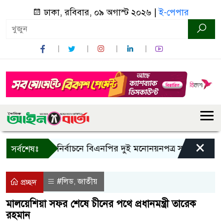
ঢাকা, রবিবার, ০৯ অগাস্ট ২০২৬ |
ই-পেপার
×
রাষ্ট্রপতি নির্বাচনে বিএনপির দুই মনোনয়নপত্র সংগ্রহ
কাল এ
সর্বশেষঃ
#লিড
জাতীয়
,
প্রচ্ছদ
মালয়েশিয়া সফর শেষে চীনের পথে প্রধানমন্ত্রী তারেক
রহমান