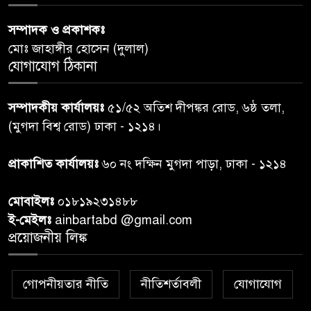
সম্পাদক ও প্রকাশকঃ
রাতের মধ্যে ঢাকাসহ ১০ অঞ্চলে
৬
মোঃ জাহাঙ্গীর হোসেন (দুলাল)
ঝড়বৃষ্টির পূর্বাভাস
যোগাযোগ ঠিকানা
প্রধানমন্ত্রীর সঙ্গে দেখা করে স্বপ্নপূরণ
৭
সম্পাদকীয় কার্যালয়ঃ
৫১/৫২ অতিশ দীপঙ্কর রোড, ৬ষ্ঠ তলা,
অনুশ্রীর, মিলল হারমোনিয়াম
(মুগদা বিশ্ব রোড) ঢাকা - ১২১৪।
উপহার
প্রাকাশিত কার্যালয়ঃ
৬০ নং দক্ষিন মুগদা পাড়া, ঢাকা - ১২১৪
২০ আগস্ট রাষ্ট্রপতি নির্বাচন,
৮
তফসিল প্রকাশ নির্বাচন কমিশনের
মোবাইলঃ
০১৮১৯২৩১৪৮৮
ই-মেইলঃ
ainbartabd @gmail.com
বান্দরবান বিজিবি সেক্টর সদর দপ্তর
প্রয়োজনীয় লিঙ্ক
৯
এর ব্যবস্থাপনায় বন্যা দুর্গতদের
মাঝে মেডিকেল ক্যাম্পেইন
গোপনীয়তার নীতি
নীতিশর্তাবলী
যোগাযোগ
বান্দরবানের লংলেই পাড়ায়