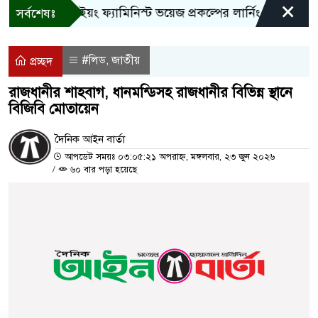
×
বান্দরবানে ইয়ং ফ্যামিনিস্ট ভয়েজ প্রকল্পের লার্নিং শেয়ারিং কর্মশ
সর্বশেষঃ
#লিড
জাতীয়
,
প্রচ্ছদ
রাজধানীর শাহবাগ, ধানমন্ডিসহ রাজধানীর বিভিন্ন স্থানে
বিজিবি মোতায়েন
দৈনিক আইন বার্তা
আপডেট সময়ঃ ০৩:০৫:২১ অপরাহ্ন, মঙ্গলবার, ২৩ জুন ২০২৬
/
৬০ বার পড়া হয়েছে