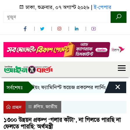
ঢাকা, শুক্রবার, ০৭ অগাস্ট ২০২৬ |
ই-পেপার
×
বান্দরবানে ইয়ং ফ্যামিনিস্ট ভয়েজ প্রকল্পের লার্নিং শেয়ারিং কর্মশ
সর্বশেষঃ
#লিড
জাতীয়
,
প্রচ্ছদ
১৩০০ উন্নয়ন প্রকল্প ‘গলার কাঁটা’, না গিলতে পারছি না
ফেলতে পারছি: অর্থমন্ত্রী