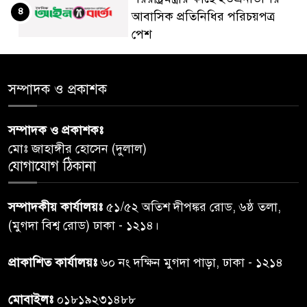
৪
আবাসিক প্রতিনিধির পরিচয়পত্র
পেশ
শেয়ার কেলেঙ্কারি: সাকিবের বিরুদ্ধে
৫
সম্পাদক ও প্রকাশক
তদন্ত শেষ পর্যায়ে, দ্রুত চার্জশিট
সম্পাদক ও প্রকাশকঃ
রাতের মধ্যে ঢাকাসহ ১০ অঞ্চলে
৬
মোঃ জাহাঙ্গীর হোসেন (দুলাল)
ঝড়বৃষ্টির পূর্বাভাস
যোগাযোগ ঠিকানা
প্রধানমন্ত্রীর সঙ্গে দেখা করে স্বপ্নপূরণ
৭
সম্পাদকীয় কার্যালয়ঃ
৫১/৫২ অতিশ দীপঙ্কর রোড, ৬ষ্ঠ তলা,
অনুশ্রীর, মিলল হারমোনিয়াম
(মুগদা বিশ্ব রোড) ঢাকা - ১২১৪।
উপহার
প্রাকাশিত কার্যালয়ঃ
৬০ নং দক্ষিন মুগদা পাড়া, ঢাকা - ১২১৪
২০ আগস্ট রাষ্ট্রপতি নির্বাচন,
৮
তফসিল প্রকাশ নির্বাচন কমিশনের
মোবাইলঃ
০১৮১৯২৩১৪৮৮