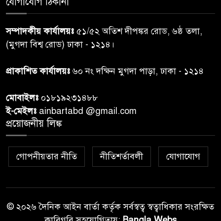
যোগাযোগ ঠিকানা
শেয়ার কেলেঙ্কারি: সাকিবের বিরুদ্ধে
৭
সম্পাদকীয় কার্যালয়ঃ
৫১/৫২ অতিশ দীপঙ্কর রোড, ৬ষ্ঠ তলা,
তদন্ত শেষ পর্যায়ে, দ্রুত চার্জশিট
(মুগদা বিশ্ব রোড) ঢাকা - ১২১৪।
রাতের মধ্যে ঢাকাসহ ১০ অঞ্চলে
প্রাকাশিত কার্যালয়ঃ
৬০ নং দক্ষিন মুগদা পাড়া, ঢাকা - ১২১৪
৮
ঝড়বৃষ্টির পূর্বাভাস
মোবাইলঃ
০১৮১৯২৩১৪৮৮
প্রধানমন্ত্রীর সঙ্গে দেখা করে স্বপ্নপূরণ
ই-মেইলঃ
ainbartabd @gmail.com
৯
অনুশ্রীর, মিলল হারমোনিয়াম
প্রয়োজনীয় লিঙ্ক
উপহার
গোপনীয়তার নীতি
নীতিশর্তাবলী
যোগাযোগ
২০ আগস্ট রাষ্ট্রপতি নির্বাচন,
১০
তফসিল প্রকাশ নির্বাচন কমিশনের
© ২০২৬ দৈনিক আইন বার্তা কর্তৃক সর্বস্বত্ব স্বত্বাধিকার সংরক্ষিত
কারিগরি সহযোগিতায়:
Bangla Webs