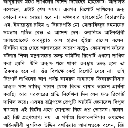
জানুয়ারির মধ্যে দাখিলের নির্দেশ দিয়েছেন হাইকোর্ট। আদালত
বলেছেন, এটাই শেষ সময়। এরপর রিপোর্ট দাখিলের জন্য
কোনো সময় দেওয়া হবে না। মঙ্গলবার হাইকোর্টের বিচারপতি
এম. ইনায়েতুর রহিম ও বিচারপতি মো. মোস্তাফিজুর রহমানের
সমন্বয়ে গঠিত বেঞ্চ এ আদেশ দেন। শুনানিতে আইনজীবী
অ্যাডভোকেট আবদুল্লাহ আল হারুন ভূঁইয়া রাসেল বলেন,
দীর্ঘদিন হয়ে গেছে আদালতের আদেশ সত্ত্বেও ফোনালাপ ফাঁসের
ঘটনায় শিক্ষা মন্ত্রণালয়ের তদন্ত কমিটির রিপোর্ট এখনো দাখিল
করা হয়নি। উনি অধ্যক্ষ পদে থাকা অবস্থায় তদন্ত হলে তা
ঠিকমত হবে না। ওঁর বিপক্ষে কেউ রিপোর্ট দেবে না। তাই
রিপোর্ট দাখিলের আগ পর্যন্ত কামরুন নাহারকে ভিকারুননিসার
অধ্যক্ষ পদে দায়িত্ব পালন থেকে বিরত রাখার আদেশ প্রার্থনা
করছি। আর সরকারের প্রতি নির্দেশনা দিন যেন দ্রুত রিপোর্ট
দাখিল করে। এসময় রাষ্ট্রপক্ষে ডেপুটি অ্যাটর্নি জেনারেল বিপুল
বাগমার এই রিটের গ্রহণ যোগ্যতা নিয়ে প্রশ্ন তোলেন। বলেন,
এই রিট গ্রহণযোগ্য নয়। এ পর্যায়ে ভিকারুননিসার অধ্যক্ষের
আইনজীবী মুশফিক উদ্দিন বখতিয়ার আদালতকে বলেন, রিট