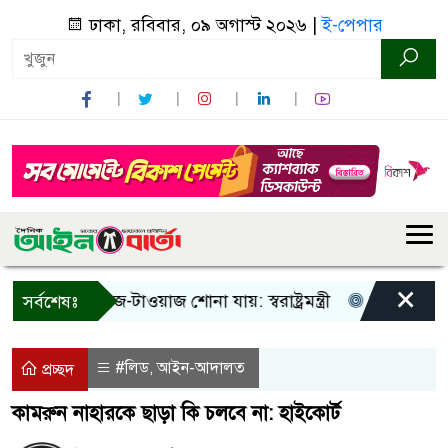
ঢাকা, রবিবার, ০৯ অগাস্ট ২০২৬ |
ই-পেপার
×
 শুধু আওয়াজ-টাওয়াজ শোনা যায়: স্বরাষ্ট্রমন্ত্রী
তিন দিনের মধ্যে
সর্বশেষঃ
#লিড
আইন-আদালত
,
প্রচ্ছদ
কামরুন নাহারকে ছাড়া কি চলবে না: হাইকোর্ট