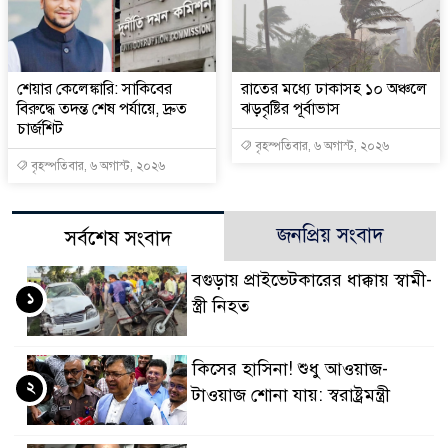
শেয়ার কেলেঙ্কারি: সাকিবের
রাতের মধ্যে ঢাকাসহ ১০ অঞ্চলে
বিরুদ্ধে তদন্ত শেষ পর্যায়ে, দ্রুত
ঝড়বৃষ্টির পূর্বাভাস
চার্জশিট
বৃহস্পতিবার, ৬ অগাস্ট, ২০২৬
বৃহস্পতিবার, ৬ অগাস্ট, ২০২৬
জনপ্রিয় সংবাদ
সর্বশেষ সংবাদ
বগুড়ায় প্রাইভেটকারের ধাক্কায় স্বামী-
১
স্ত্রী নিহত
কিসের হাসিনা! শুধু আওয়াজ-
২
টাওয়াজ শোনা যায়: স্বরাষ্ট্রমন্ত্রী