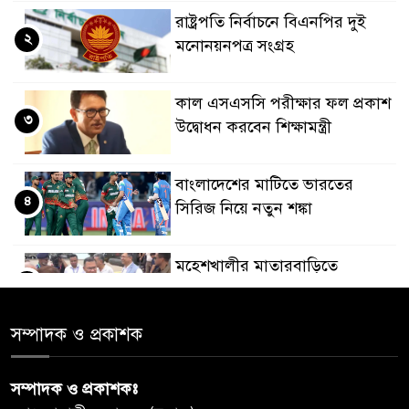
রাষ্ট্রপতি নির্বাচনে বিএনপির দুই
২
মনোনয়নপত্র সংগ্রহ
কাল এসএসসি পরীক্ষার ফল প্রকাশ
৩
উদ্বোধন করবেন শিক্ষামন্ত্রী
বাংলাদেশের মাটিতে ভারতের
৪
সিরিজ নিয়ে নতুন শঙ্কা
মহেশখালীর মাতারবাড়িতে
৫
পৌঁছেছেন প্রধানমন্ত্রী
সম্পাদক ও প্রকাশক
ডিএমপির অভিযানে ৫০৪ জন
৬
গ্রেপ্তার, মামলা ৩৫
সম্পাদক ও প্রকাশকঃ