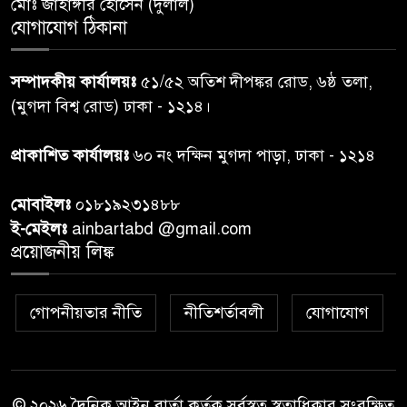
মোঃ জাহাঙ্গীর হোসেন (দুলাল)
গাজার ধ্বংসস্তূপে মিলল আরও ১৯
যোগাযোগ ঠিকানা
৭
লাশ, নিখোঁজ ৮ হাজারের বেশি
সম্পাদকীয় কার্যালয়ঃ
৫১/৫২ অতিশ দীপঙ্কর রোড, ৬ষ্ঠ তলা,
কুলাউড়া সীমান্তে বিএসএফের
(মুগদা বিশ্ব রোড) ঢাকা - ১২১৪।
৮
গুলিতে বাংলাদেশি যুবক নিহত
প্রাকাশিত কার্যালয়ঃ
৬০ নং দক্ষিন মুগদা পাড়া, ঢাকা - ১২১৪
বাংলাদেশি বৃদ্ধকে বিএসএফ ধরে
৯
মোবাইলঃ
০১৮১৯২৩১৪৮৮
নেওয়ার পর ভারতীয় নাগরিক আটক
ই-মেইলঃ
ainbartabd @gmail.com
প্রয়োজনীয় লিঙ্ক
বগুড়ায় প্রাইভেটকারের ধাক্কায় স্বামী-
১০
স্ত্রী নিহত
গোপনীয়তার নীতি
নীতিশর্তাবলী
যোগাযোগ
© ২০২৬ দৈনিক আইন বার্তা কর্তৃক সর্বস্বত্ব স্বত্বাধিকার সংরক্ষিত