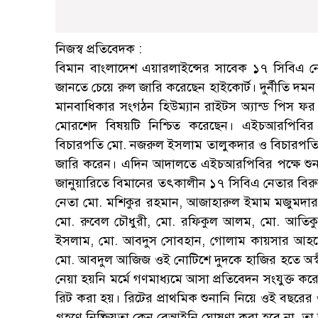
নিজস্ব প্রতিবেদক :
বিমান বাংলাদেশ এয়ারলাইন্সের সাবেক ১৭ সিবিএ নেতার
জানতে চেয়ে রুল জারি করেছেন হাইকোর্ট। দুর্নীতি দমন
মানবাধিকার সংগঠন হিউম্যান রাইটস অ্যান্ড পিস 
মোরশেদ বিষয়টি নিশ্চিত করেছেন। এইচআরপিবির এ
বিচারপতি মো. নজরুল ইসলাম তালুকদার ও বিচারপতি এ
জারি করেন। এদিন আদালতে এইচআরপিবির পক্ষে শু
জানুয়ারিতে বিমানের তৎকালীন ১৭ সিবিএ নেতার বিরুদ্ধ
নেতা মো. মশিকুর রহমান, আজাহারুল ইমাম মজুমদা
মো. রুবেল চৌধুরী, মো. রফিকুল আলম, মো. আতিকু
ইসলাম, মো. আবদুস সোবহান, গোলাম কায়সার আহমে
মো. আবদুল আজিজ ওই নোটিশে দুদকে হাজির হতে অস্বী
নেয়া হয়নি মর্মে গণমাধ্যমে আসা প্রতিবেদন সংযুক্ত কর
রিট করা হয়। রিটের প্রাথমিক শুনানি নিয়ে ওই বছরের ৩
গ্রহণে নিষ্ক্রিয়তা কেন বেআইনি ঘোষণা করা হবে না, ত