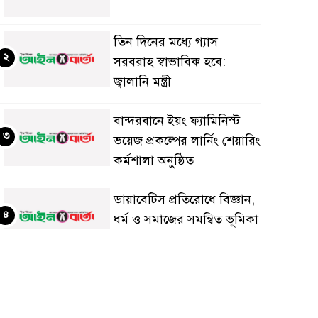
তিন দিনের মধ্যে গ্যাস
২
সরবরাহ স্বাভাবিক হবে:
জ্বালানি মন্ত্রী
বান্দরবানে ইয়ং ফ্যামিনিস্ট
৩
ভয়েজ প্রকল্পের লার্নিং শেয়ারিং
কর্মশালা অনুষ্ঠিত
ডায়াবেটিস প্রতিরোধে বিজ্ঞান,
৪
ধর্ম ও সমাজের সমন্বিত ভূমিকা
প্রয়োজন : স্বাস্থ্য প্রতিমন্ত্রী
পররাষ্ট্রমন্ত্রীর কা‌ছে
৫
ইউএনডিপির আবাসিক
প্রতিনিধির পরিচয়পত্র পেশ