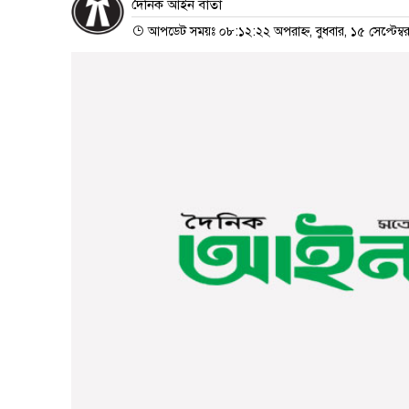
দৈনিক আইন বার্তা
আপডেট সময়ঃ ০৮:১২:২২ অপরাহ্ন, বুধবার, ১৫ সেপ্টেম্