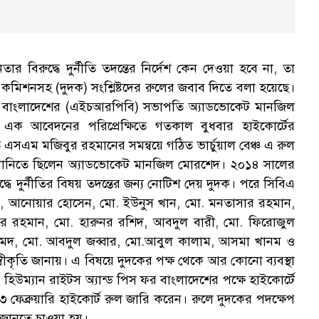
 বিরুদ্ধে দুর্নীতি তদন্তের নির্দেশ কেন দেওয়া হবে না, তা
 কমিশনসহ (দুদক) সংশ্লিষ্টদের রুলের জবাব দিতে বলা হয়েছে।
ফর বাংলাদেশের (এইচআরপিবি) সভাপতি অ্যাডভোকেট মানজিল
ক আবেদনের পরিপ্রেক্ষিতে গতকাল বুধবার হাইকোর্টের
সএম মজিবুর রহমানের সমন্বয়ে গঠিত ভার্চুয়াল বেঞ্চ এ রুল
নানিতে ছিলেন অ্যাডভোকেট মানজিল মোরশেদ। ২০১৪ সালের
ে দুর্নীতির বিষয় তদন্তের জন্য নোটিশ দেয় দুদক। পরে সিবিএ
র, আনোয়ার হোসেন, মো. ইউনুস খান, মো. মনতাসার রহমান,
র রহমান, মো. হারুনর রশিদ, আবদুল বারী, মো. ফিরোজুল
দ, মো. আবদুল জব্বার, মো.আবুল কালাম, আসমা খানম ও
কৃতি জানায়। এ বিষয়ে দুদকের পক্ষ থেকে আর কোনো ব্যবস্থা
ে হিউম্যান রাইটস অ্যান্ড পিস ফর বাংলাদেশের পক্ষে হাইকোর্টে
 ফেব্রুয়ারি হাইকোর্ট রুল জারি করেন। রুলে দুদকের পদক্ষেপ
া জানতে চাওয়া হয়।