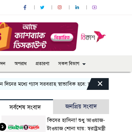
োদন
অপরাধ
প্রতারণা
সকল বিভাগ
×
র মধ্যে গ্যাস সরবরাহ স্বাভাবিক হবে: জ্বালানি মন্ত্রী
বান্দরবান
জনপ্রিয় সংবাদ
সর্বশেষ সংবাদ
কিসের হাসিনা! শুধু আওয়াজ-
১
টাওয়াজ শোনা যায়: স্বরাষ্ট্রমন্ত্রী