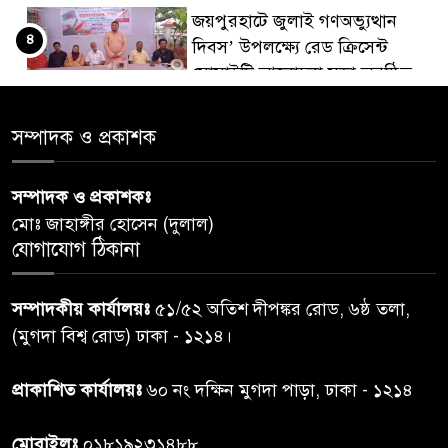
জয়পুরহাটে জুলাই গণঅভ্যুত্থান
৪
দিবস’ উপলক্ষ্যে রেড ক্রিসেন্ট
সোসাইটি আলোচনা সভা অনুষ্ঠিত
‘জুলাইয়ের চেতনায় গড়িব দেশ’,
সম্পাদক ও প্রকাশক
৫
লামায় যথাযোগ্য মর্যাদায় পালিত
হইল ‘জুলাই গণ-অভ্যুত্থান
সম্পাদক ও প্রকাশকঃ
দিবস-২০২৬’।
মোঃ জাহাঙ্গীর হোসেন (দুলাল)
যোগাযোগ ঠিকানা
নরসিংদীতে জুলাই শহীদদের স্মরণে
৬
দোয়া মাহফিল ও ৯৩ জন দুস্থের
সম্পাদকীয় কার্যালয়ঃ
৫১/৫২ অতিশ দীপঙ্কর রোড, ৬ষ্ঠ তলা,
মাঝে ১৩ লক্ষ ১৫ হাজার টাকা
বিতরণ
(মুগদা বিশ্ব রোড) ঢাকা - ১২১৪।
বান্দরবানে বন্যায় ক্ষতিগ্রস্তদের
প্রাকাশিত কার্যালয়ঃ
৬০ নং দক্ষিন মুগদা পাড়া, ঢাকা - ১২১৪
৭
বিএনপি”র ত্রাণ বিতরণ
মোবাইলঃ
০১৮১৯২৩১৪৮৮