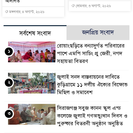
আদালত
সোমবার, ৩ অগাস্ট, ২০২৬
মঙ্গলবার, ৪ অগাস্ট, ২০২৬
জনপ্রিয় সংবাদ
সর্বশেষ সংবাদ
রোয়াংছড়িতে বন্যাদুর্গত পরিবারের
১
পাশে এমপি সাচিং প্রু জেরী, নগদ
সহায়তা বিতরণ
জুলাই সনদ বাস্তবায়নের দাবিতে
২
কুড়িগ্রামে ১১ দলীয় ঐক্যের বিক্ষোভ
মিছিল ও সমাবেশ
সিরাজগঞ্জ সবুজ কানন স্কুল এন্ড
৩
কলেজে জুলাই গণঅভ্যুথান দিবস ও
পুরুষ্কার বিতরনী অনুষ্ঠান অনুষ্ঠিত