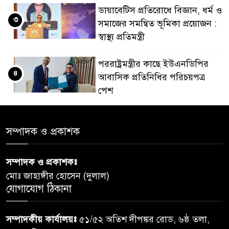
ডায়াবেটিস প্রতিরোধে বিজ্ঞান, ধর্ম ও
৩
সমাজের সমন্বিত ভূমিকা প্রয়োজন :
স্বাস্থ্য প্রতিমন্ত্রী
পররাষ্ট্রমন্ত্রীর কা‌ছে ইউএনডিপির
৪
আবাসিক প্রতিনিধির পরিচয়পত্র
পেশ
শেয়ার কেলেঙ্কারি: সাকিবের বিরুদ্ধে
৫
সম্পাদক ও প্রকাশক
তদন্ত শেষ পর্যায়ে, দ্রুত চার্জশিট
সম্পাদক ও প্রকাশকঃ
রাতের মধ্যে ঢাকাসহ ১০ অঞ্চলে
৬
মোঃ জাহাঙ্গীর হোসেন (দুলাল)
ঝড়বৃষ্টির পূর্বাভাস
যোগাযোগ ঠিকানা
প্রধানমন্ত্রীর সঙ্গে দেখা করে স্বপ্নপূরণ
৭
সম্পাদকীয় কার্যালয়ঃ
৫১/৫২ অতিশ দীপঙ্কর রোড, ৬ষ্ঠ তলা,
অনুশ্রীর, মিলল হারমোনিয়াম