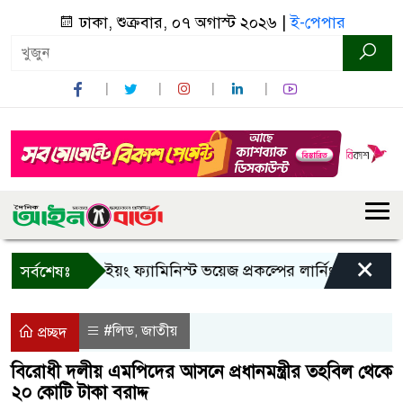
ঢাকা, শুক্রবার, ০৭ অগাস্ট ২০২৬ |
ই-পেপার
×
বান্দরবানে ইয়ং ফ্যামিনিস্ট ভয়েজ প্রকল্পের লার্নিং শেয়ারিং কর্মশ
সর্বশেষঃ
#লিড
জাতীয়
,
প্রচ্ছদ
বিরোধী দলীয় এমপিদের আসনে প্রধানমন্ত্রীর তহবিল থে‌কে
২০ কোটি টাকা বরাদ্দ