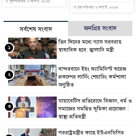
বৃহস্পতিবার, ৬ অগাস্ট, ২০২৬
বৃহস্পতিবার, ৬ অগাস্ট, ২০২৬
জনপ্রিয় সংবাদ
সর্বশেষ সংবাদ
তিন দিনের মধ্যে গ্যাস সরবরাহ
১
স্বাভাবিক হবে: জ্বালানি মন্ত্রী
বান্দরবানে ইয়ং ফ্যামিনিস্ট ভয়েজ
২
প্রকল্পের লার্নিং শেয়ারিং কর্মশালা
অনুষ্ঠিত
ডায়াবেটিস প্রতিরোধে বিজ্ঞান, ধর্ম ও
৩
সমাজের সমন্বিত ভূমিকা প্রয়োজন :
স্বাস্থ্য প্রতিমন্ত্রী
পররাষ্ট্রমন্ত্রীর কা‌ছে ইউএনডিপির