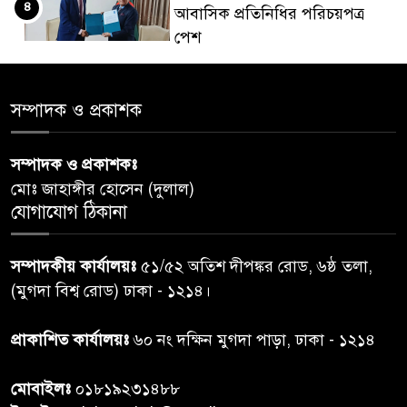
৪
আবাসিক প্রতিনিধির পরিচয়পত্র
পেশ
শেয়ার কেলেঙ্কারি: সাকিবের বিরুদ্ধে
৫
সম্পাদক ও প্রকাশক
তদন্ত শেষ পর্যায়ে, দ্রুত চার্জশিট
সম্পাদক ও প্রকাশকঃ
রাতের মধ্যে ঢাকাসহ ১০ অঞ্চলে
৬
মোঃ জাহাঙ্গীর হোসেন (দুলাল)
ঝড়বৃষ্টির পূর্বাভাস
যোগাযোগ ঠিকানা
প্রধানমন্ত্রীর সঙ্গে দেখা করে স্বপ্নপূরণ
৭
সম্পাদকীয় কার্যালয়ঃ
৫১/৫২ অতিশ দীপঙ্কর রোড, ৬ষ্ঠ তলা,
অনুশ্রীর, মিলল হারমোনিয়াম
(মুগদা বিশ্ব রোড) ঢাকা - ১২১৪।
উপহার
প্রাকাশিত কার্যালয়ঃ
৬০ নং দক্ষিন মুগদা পাড়া, ঢাকা - ১২১৪
২০ আগস্ট রাষ্ট্রপতি নির্বাচন,
৮
তফসিল প্রকাশ নির্বাচন কমিশনের
মোবাইলঃ
০১৮১৯২৩১৪৮৮