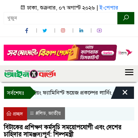
ঢাকা, শুক্রবার, ০৭ অগাস্ট ২০২৬ |
ই-পেপার
×
বান্দরবানে ইয়ং ফ্যামিনিস্ট ভয়েজ প্রকল্পের লার্নিং শেয়ারিং কর্মশাল
সর্বশেষঃ
#লিড
জাতীয়
,
প্রচ্ছদ
বিটাকের প্রশিক্ষণ কর্মসূচি সময়োপযোগী এবং দেশের
চাহিদার সামঞ্জস্যপূর্ণ: শিল্পমন্ত্রী