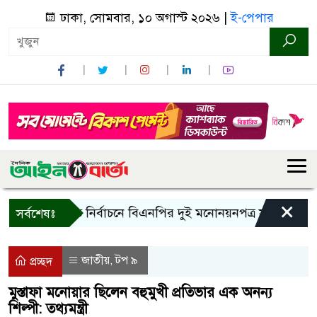
ঢাকা, সোমবার, ১০ অগাস্ট ২০২৬ |
ই-পেপার
×
র
রাষ্ট্রপতি নির্বাচনে বিএনপির দুই মনোনয়নপত্র সংগ্রহ
কাল
সর্বশেষঃ
জাতীয়
টপ ৯
,
প্রচ্ছদ
মুস্তাফা মনোয়ার ছিলেন বহুমুখী প্রতিভার এক অনন্য
শিল্পী: তথ্যমন্ত্রী