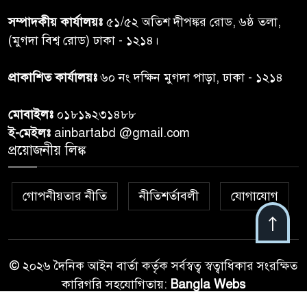
সম্পাদকীয় কার্যালয়ঃ
৫১/৫২ অতিশ দীপঙ্কর রোড, ৬ষ্ঠ তলা,
কুলাউড়া সীমান্তে বিএসএফের
(মুগদা বিশ্ব রোড) ঢাকা - ১২১৪।
৮
গুলিতে বাংলাদেশি যুবক নিহত
প্রাকাশিত কার্যালয়ঃ
৬০ নং দক্ষিন মুগদা পাড়া, ঢাকা - ১২১৪
বাংলাদেশি বৃদ্ধকে বিএসএফ ধরে
৯
মোবাইলঃ
০১৮১৯২৩১৪৮৮
নেওয়ার পর ভারতীয় নাগরিক আটক
ই-মেইলঃ
ainbartabd @gmail.com
প্রয়োজনীয় লিঙ্ক
বগুড়ায় প্রাইভেটকারের ধাক্কায় স্বামী-
১০
স্ত্রী নিহত
গোপনীয়তার নীতি
নীতিশর্তাবলী
যোগাযোগ
© ২০২৬ দৈনিক আইন বার্তা কর্তৃক সর্বস্বত্ব স্বত্বাধিকার সংরক্ষিত
কারিগরি সহযোগিতায়:
Bangla Webs