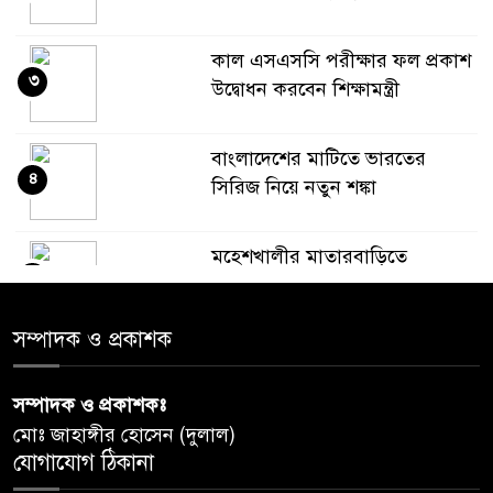
কাল এসএসসি পরীক্ষার ফল প্রকাশ
৩
উদ্বোধন করবেন শিক্ষামন্ত্রী
বাংলাদেশের মাটিতে ভারতের
৪
সিরিজ নিয়ে নতুন শঙ্কা
মহেশখালীর মাতারবাড়িতে
৫
পৌঁছেছেন প্রধানমন্ত্রী
সম্পাদক ও প্রকাশক
ডিএমপির অভিযানে ৫০৪ জন
৬
গ্রেপ্তার, মামলা ৩৫
সম্পাদক ও প্রকাশকঃ
মোঃ জাহাঙ্গীর হোসেন (দুলাল)
গাজার ধ্বংসস্তূপে মিলল আরও ১৯
যোগাযোগ ঠিকানা
৭
লাশ, নিখোঁজ ৮ হাজারের বেশি