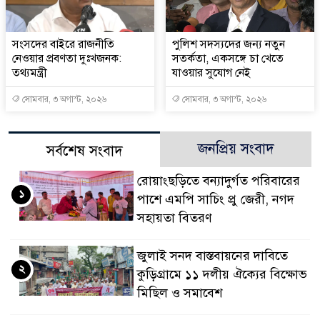
সংসদের বাইরে রাজনীতি
পুলিশ সদস্যদের জন্য নতুন
নেওয়ার প্রবণতা দুঃখজনক:
সতর্কতা, একসঙ্গে চা খেতে
তথ্যমন্ত্রী
যাওয়ার সুযোগ নেই
সোমবার, ৩ অগাস্ট, ২০২৬
সোমবার, ৩ অগাস্ট, ২০২৬
জনপ্রিয় সংবাদ
সর্বশেষ সংবাদ
রোয়াংছড়িতে বন্যাদুর্গত পরিবারের
১
পাশে এমপি সাচিং প্রু জেরী, নগদ
সহায়তা বিতরণ
জুলাই সনদ বাস্তবায়নের দাবিতে
২
কুড়িগ্রামে ১১ দলীয় ঐক্যের বিক্ষোভ
মিছিল ও সমাবেশ