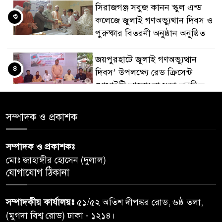
সিরাজগঞ্জ সবুজ কানন স্কুল এন্ড
৩
কলেজে জুলাই গণঅভ্যুথান দিবস ও
পুরুষ্কার বিতরনী অনুষ্ঠান অনুষ্ঠিত
জয়পুরহাটে জুলাই গণঅভ্যুত্থান
৪
দিবস’ উপলক্ষ্যে রেড ক্রিসেন্ট
সোসাইটি আলোচনা সভা অনুষ্ঠিত
‘জুলাইয়ের চেতনায় গড়িব দেশ’,
সম্পাদক ও প্রকাশক
৫
লামায় যথাযোগ্য মর্যাদায় পালিত
হইল ‘জুলাই গণ-অভ্যুত্থান
সম্পাদক ও প্রকাশকঃ
দিবস-২০২৬’।
মোঃ জাহাঙ্গীর হোসেন (দুলাল)
যোগাযোগ ঠিকানা
নরসিংদীতে জুলাই শহীদদের স্মরণে
৬
দোয়া মাহফিল ও ৯৩ জন দুস্থের
সম্পাদকীয় কার্যালয়ঃ
৫১/৫২ অতিশ দীপঙ্কর রোড, ৬ষ্ঠ তলা,
মাঝে ১৩ লক্ষ ১৫ হাজার টাকা
বিতরণ
(মুগদা বিশ্ব রোড) ঢাকা - ১২১৪।