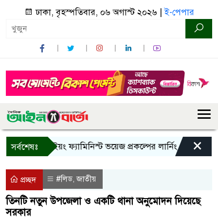
ঢাকা, বৃহস্পতিবার, ০৬ অগাস্ট ২০২৬ |
ই-পেপার
×
বান্দরবানে ইয়ং ফ্যামিনিস্ট ভয়েজ প্রকল্পের লার্নিং শেয়ারিং কর্মশ
সর্বশেষঃ
#লিড
জাতীয়
,
প্রচ্ছদ
তিনটি নতুন উপজেলা ও একটি থানা অনুমোদন দিয়েছে
সরকার