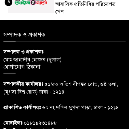
৪
আবাসিক প্রতিনিধির পরিচয়পত্র
পেশ
শেয়ার কেলেঙ্কারি: সাকিবের বিরুদ্ধে
৫
সম্পাদক ও প্রকাশক
তদন্ত শেষ পর্যায়ে, দ্রুত চার্জশিট
সম্পাদক ও প্রকাশকঃ
রাতের মধ্যে ঢাকাসহ ১০ অঞ্চলে
৬
মোঃ জাহাঙ্গীর হোসেন (দুলাল)
ঝড়বৃষ্টির পূর্বাভাস
যোগাযোগ ঠিকানা
প্রধানমন্ত্রীর সঙ্গে দেখা করে স্বপ্নপূরণ
৭
সম্পাদকীয় কার্যালয়ঃ
৫১/৫২ অতিশ দীপঙ্কর রোড, ৬ষ্ঠ তলা,
অনুশ্রীর, মিলল হারমোনিয়াম
(মুগদা বিশ্ব রোড) ঢাকা - ১২১৪।
উপহার
প্রাকাশিত কার্যালয়ঃ
৬০ নং দক্ষিন মুগদা পাড়া, ঢাকা - ১২১৪
২০ আগস্ট রাষ্ট্রপতি নির্বাচন,
৮
তফসিল প্রকাশ নির্বাচন কমিশনের
মোবাইলঃ
০১৮১৯২৩১৪৮৮