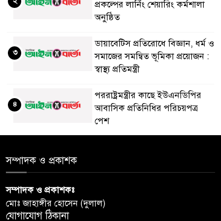
২
প্রকল্পের লার্নিং শেয়ারিং কর্মশালা
অনুষ্ঠিত
ডায়াবেটিস প্রতিরোধে বিজ্ঞান, ধর্ম ও
৩
সমাজের সমন্বিত ভূমিকা প্রয়োজন :
স্বাস্থ্য প্রতিমন্ত্রী
পররাষ্ট্রমন্ত্রীর কা‌ছে ইউএনডিপির
৪
আবাসিক প্রতিনিধির পরিচয়পত্র
পেশ
শেয়ার কেলেঙ্কারি: সাকিবের বিরুদ্ধে
৫
সম্পাদক ও প্রকাশক
তদন্ত শেষ পর্যায়ে, দ্রুত চার্জশিট
সম্পাদক ও প্রকাশকঃ
রাতের মধ্যে ঢাকাসহ ১০ অঞ্চলে
৬
মোঃ জাহাঙ্গীর হোসেন (দুলাল)
ঝড়বৃষ্টির পূর্বাভাস
যোগাযোগ ঠিকানা