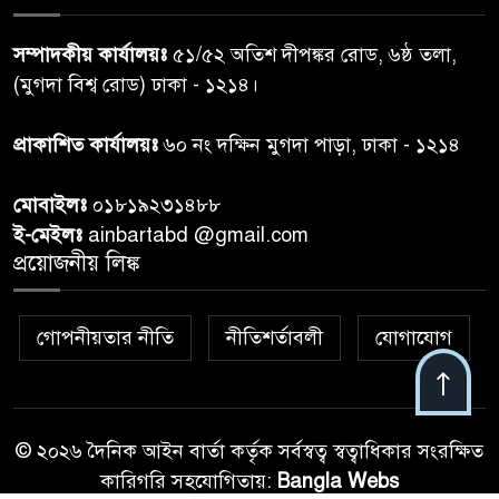
প্রধানমন্ত্রীর সঙ্গে দেখা করে স্বপ্নপূরণ
৭
সম্পাদকীয় কার্যালয়ঃ
৫১/৫২ অতিশ দীপঙ্কর রোড, ৬ষ্ঠ তলা,
অনুশ্রীর, মিলল হারমোনিয়াম
(মুগদা বিশ্ব রোড) ঢাকা - ১২১৪।
উপহার
প্রাকাশিত কার্যালয়ঃ
৬০ নং দক্ষিন মুগদা পাড়া, ঢাকা - ১২১৪
২০ আগস্ট রাষ্ট্রপতি নির্বাচন,
৮
তফসিল প্রকাশ নির্বাচন কমিশনের
মোবাইলঃ
০১৮১৯২৩১৪৮৮
ই-মেইলঃ
ainbartabd @gmail.com
বান্দরবান বিজিবি সেক্টর সদর দপ্তর
প্রয়োজনীয় লিঙ্ক
৯
এর ব্যবস্থাপনায় বন্যা দুর্গতদের
মাঝে মেডিকেল ক্যাম্পেইন
গোপনীয়তার নীতি
নীতিশর্তাবলী
যোগাযোগ
বান্দরবানের লংলেই পাড়ায়
১০
বাংলাদেশ সেনাবাহিনীর উদ্যোগে
স্থাপিত সৌরচালিত সুপেয় পানির
পাম্প উদ্বোধন
© ২০২৬ দৈনিক আইন বার্তা কর্তৃক সর্বস্বত্ব স্বত্বাধিকার সংরক্ষিত
কারিগরি সহযোগিতায়:
Bangla Webs