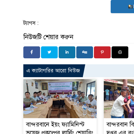
ট্যাগস :
নিউজটি শেয়ার করুন
এ ক্যাটাগরির আরো নিউজ
বান্দরবানে ইয়ং ফ্যামিনিস্ট
বান্দরবান ব
ভয়েজ প্রকল্পের লার্নিং শেয়ারিং
দপ্তর এর ব্য