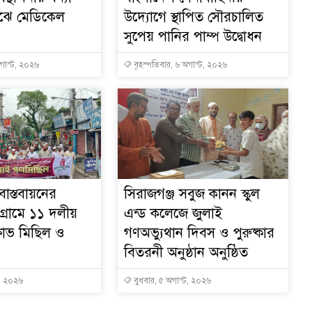
মাঝে মেডিকেল
উদ্যোগে স্থাপিত সৌরচালিত
সুপেয় পানির পাম্প উদ্বোধন
অগাস্ট, ২০২৬
বৃহস্পতিবার, ৬ অগাস্ট, ২০২৬
াস্তবায়নের
সিরাজগঞ্জ সবুজ কানন স্কুল
গ্রামে ১১ দলীয়
এন্ড কলেজে জুলাই
্ষোভ মিছিল ও
গণঅভ্যুথান দিবস ও পুরুষ্কার
বিতরনী অনুষ্ঠান অনুষ্ঠিত
ট, ২০২৬
বুধবার, ৫ অগাস্ট, ২০২৬