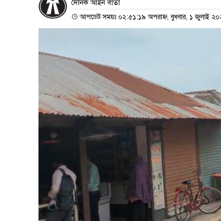
দৈনিক আইন বার্তা
আপডেট সময়ঃ ০২:৫১:১৯ অপরাহ্ন, বুধবার, ১ জুলাই ২