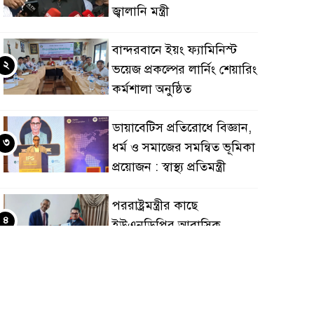
জ্বালানি মন্ত্রী
বান্দরবানে ইয়ং ফ্যামিনিস্ট
২
ভয়েজ প্রকল্পের লার্নিং শেয়ারিং
কর্মশালা অনুষ্ঠিত
ডায়াবেটিস প্রতিরোধে বিজ্ঞান,
৩
ধর্ম ও সমাজের সমন্বিত ভূমিকা
প্রয়োজন : স্বাস্থ্য প্রতিমন্ত্রী
পররাষ্ট্রমন্ত্রীর কা‌ছে
৪
ইউএনডিপির আবাসিক
প্রতিনিধির পরিচয়পত্র পেশ
শেয়ার কেলেঙ্কারি: সাকিবের
৫
বিরুদ্ধে তদন্ত শেষ পর্যায়ে, দ্রুত