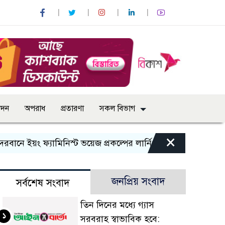
োদন
অপরাধ
প্রতারণা
সকল বিভাগ
×
নে ইয়ং ফ্যামিনিস্ট ভয়েজ প্রকল্পের লার্নিং শেয়ারিং কর্মশালা অনুষ্ঠ
জনপ্রিয় সংবাদ
সর্বশেষ সংবাদ
তিন দিনের মধ্যে গ্যাস
১
সরবরাহ স্বাভাবিক হবে: