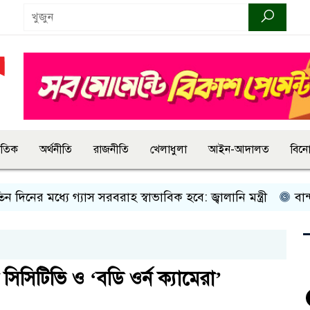
জাতিক
অর্থনীতি
রাজনীতি
খেলাধুলা
আইন-আদালত
বিন
নের মধ্যে গ্যাস সরবরাহ স্বাভাবিক হবে: জ্বালানি মন্ত্রী
বান্দরবা
িসিটিভি ও ‘বডি ওর্ন ক্যামেরা’