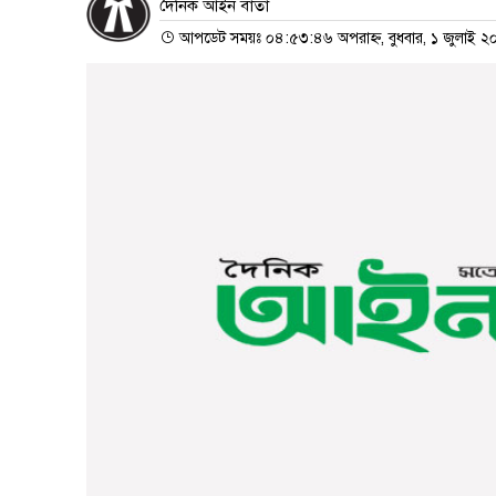
দৈনিক আইন বার্তা
আপডেট সময়ঃ ০৪:৫৩:৪৬ অপরাহ্ন, বুধবার, ১ জুলাই 