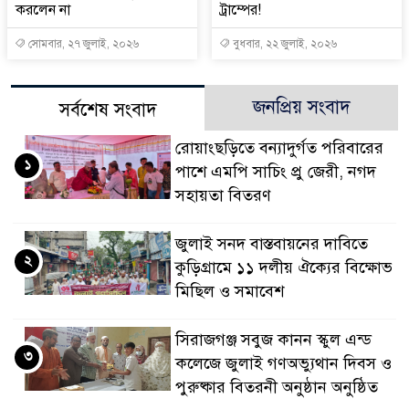
করলেন না
ট্রাম্পের!
সোমবার, ২৭ জুলাই, ২০২৬
বুধবার, ২২ জুলাই, ২০২৬
জনপ্রিয় সংবাদ
সর্বশেষ সংবাদ
রোয়াংছড়িতে বন্যাদুর্গত পরিবারের
১
পাশে এমপি সাচিং প্রু জেরী, নগদ
সহায়তা বিতরণ
জুলাই সনদ বাস্তবায়নের দাবিতে
২
কুড়িগ্রামে ১১ দলীয় ঐক্যের বিক্ষোভ
মিছিল ও সমাবেশ
সিরাজগঞ্জ সবুজ কানন স্কুল এন্ড
৩
কলেজে জুলাই গণঅভ্যুথান দিবস ও
পুরুষ্কার বিতরনী অনুষ্ঠান অনুষ্ঠিত