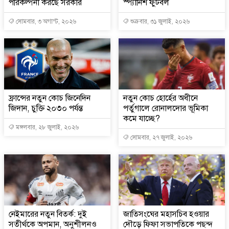
পরিকল্পনা করছে সরকার
স্প্যানিশ ফুটবল
সোমবার, ৩ অগাস্ট, ২০২৬
শুক্রবার, ৩১ জুলাই, ২০২৬
ফ্রান্সের নতুন কোচ জিনেদিন
নতুন কোচ হোর্হের অধীনে
জিদান, চুক্তি ২০৩০ পর্যন্ত
পর্তুগালে রোনালদোর ভূমিকা
কমে যাচ্ছে?
মঙ্গলবার, ২৮ জুলাই, ২০২৬
সোমবার, ২৭ জুলাই, ২০২৬
নেইমারের নতুন বিতর্ক: দুই
জাতিসংঘের মহাসচিব হওয়ার
সতীর্থকে অপমান, অনুশীলনও
দৌড়ে ফিফা সভাপতিকে পছন্দ