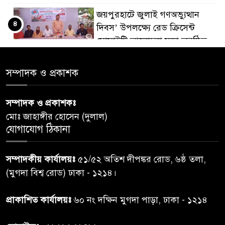
জয়পুরহাটে জুলাই গণঅভ্যুত্থান
৪
দিবস’ উপলক্ষ্যে রেড ক্রিসেন্ট
সোসাইটি আলোচনা সভা অনুষ্ঠিত
‘জুলাইয়ের চেতনায় গড়িব দেশ’,
সম্পাদক ও প্রকাশক
৫
লামায় যথাযোগ্য মর্যাদায় পালিত
হইল ‘জুলাই গণ-অভ্যুত্থান
সম্পাদক ও প্রকাশকঃ
দিবস-২০২৬’।
মোঃ জাহাঙ্গীর হোসেন (দুলাল)
যোগাযোগ ঠিকানা
নরসিংদীতে জুলাই শহীদদের স্মরণে
৬
দোয়া মাহফিল ও ৯৩ জন দুস্থের
সম্পাদকীয় কার্যালয়ঃ
৫১/৫২ অতিশ দীপঙ্কর রোড, ৬ষ্ঠ তলা,
মাঝে ১৩ লক্ষ ১৫ হাজার টাকা
বিতরণ
(মুগদা বিশ্ব রোড) ঢাকা - ১২১৪।
বান্দরবানে বন্যায় ক্ষতিগ্রস্তদের
প্রাকাশিত কার্যালয়ঃ
৬০ নং দক্ষিন মুগদা পাড়া, ঢাকা - ১২১৪
৭
বিএনপি”র ত্রাণ বিতরণ