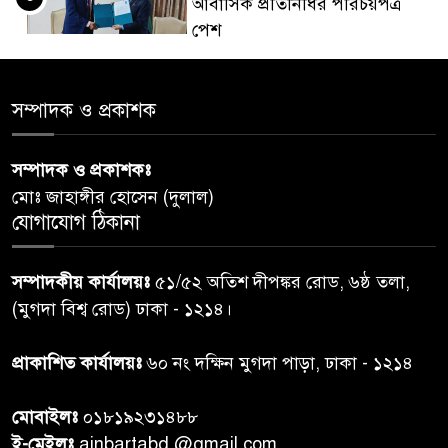
আবাসিক প্রতিনিধির পরিচয়পত্র
পেশ
শেয়ার কেলেঙ্কারি: সাকিবের বিরুদ্ধে
৫
সম্পাদক ও প্রকাশক
তদন্ত শেষ পর্যায়ে, দ্রুত চার্জশিট
সম্পাদক ও প্রকাশকঃ
রাতের মধ্যে ঢাকাসহ ১০ অঞ্চলে
৬
মোঃ জাহাঙ্গীর হোসেন (দুলাল)
ঝড়বৃষ্টির পূর্বাভাস
যোগাযোগ ঠিকানা
প্রধানমন্ত্রীর সঙ্গে দেখা করে স্বপ্নপূরণ
৭
সম্পাদকীয় কার্যালয়ঃ
৫১/৫২ অতিশ দীপঙ্কর রোড, ৬ষ্ঠ তলা,
অনুশ্রীর, মিলল হারমোনিয়াম
(মুগদা বিশ্ব রোড) ঢাকা - ১২১৪।
উপহার
প্রাকাশিত কার্যালয়ঃ
৬০ নং দক্ষিন মুগদা পাড়া, ঢাকা - ১২১৪
২০ আগস্ট রাষ্ট্রপতি নির্বাচন,
৮
তফসিল প্রকাশ নির্বাচন কমিশনের
মোবাইলঃ
০১৮১৯২৩১৪৮৮
ই-মেইলঃ
ainbartabd @gmail.com