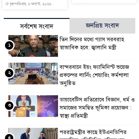
বৃহস্পতিবার, ৬ অগাস্ট, ২০২৬
জনপ্রিয় সংবাদ
সর্বশেষ সংবাদ
তিন দিনের মধ্যে গ্যাস সরবরাহ
১
স্বাভাবিক হবে: জ্বালানি মন্ত্রী
বান্দরবানে ইয়ং ফ্যামিনিস্ট ভয়েজ
২
প্রকল্পের লার্নিং শেয়ারিং কর্মশালা
অনুষ্ঠিত
ডায়াবেটিস প্রতিরোধে বিজ্ঞান, ধর্ম ও
৩
সমাজের সমন্বিত ভূমিকা প্রয়োজন :
স্বাস্থ্য প্রতিমন্ত্রী
পররাষ্ট্রমন্ত্রীর কা‌ছে ইউএনডিপির
৪