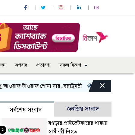
োদন
অপরাধ
প্রতারণা
সকল বিভাগ
×
টাওয়াজ শোনা যায়: স্বরাষ্ট্রমন্ত্রী
তিন দিনের মধ্যে গ্যাস সরবরা
জনপ্রিয় সংবাদ
সর্বশেষ সংবাদ
বগুড়ায় প্রাইভেটকারের ধাক্কায়
১
স্বামী-স্ত্রী নিহত