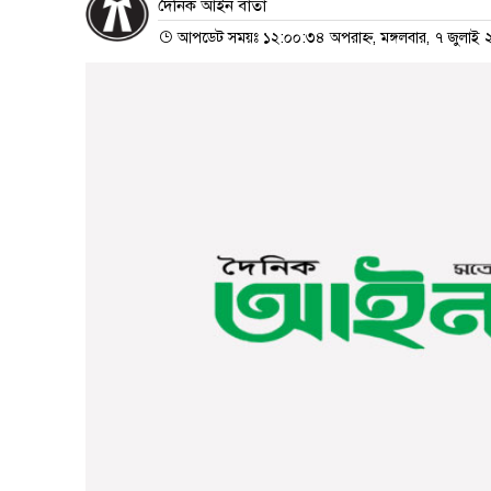
দৈনিক আইন বার্তা
আপডেট সময়ঃ ১২:০০:৩৪ অপরাহ্ন, মঙ্গলবার, ৭ জুলাই