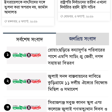
ইসরায়েলকে নাৎসিদের সঙ্গে
রাষ্ট্রপতি নির্বাচনের তারিখ এখনো
তুলনা করা অপরাধ নয়, জার্মান
নির্ধারিত হয়নি: ইসি সচিব
আদালত
সোমবার, ৩ অগাস্ট, ২০২৬
মঙ্গলবার, ৪ অগাস্ট, ২০২৬
জনপ্রিয় সংবাদ
সর্বশেষ সংবাদ
রোয়াংছড়িতে বন্যাদুর্গত পরিবারের
১
পাশে এমপি সাচিং প্রু জেরী, নগদ
সহায়তা বিতরণ
জুলাই সনদ বাস্তবায়নের দাবিতে
২
কুড়িগ্রামে ১১ দলীয় ঐক্যের বিক্ষোভ
মিছিল ও সমাবেশ
সিরাজগঞ্জ সবুজ কানন স্কুল এন্ড
৩
কলেজে জুলাই গণঅভ্যুথান দিবস ও