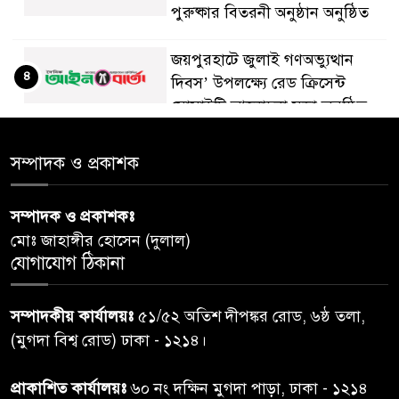
পুরুষ্কার বিতরনী অনুষ্ঠান অনুষ্ঠিত
জয়পুরহাটে জুলাই গণঅভ্যুত্থান
৪
দিবস’ উপলক্ষ্যে রেড ক্রিসেন্ট
সোসাইটি আলোচনা সভা অনুষ্ঠিত
‘জুলাইয়ের চেতনায় গড়িব দেশ’,
সম্পাদক ও প্রকাশক
৫
লামায় যথাযোগ্য মর্যাদায় পালিত
হইল ‘জুলাই গণ-অভ্যুত্থান
সম্পাদক ও প্রকাশকঃ
দিবস-২০২৬’।
মোঃ জাহাঙ্গীর হোসেন (দুলাল)
যোগাযোগ ঠিকানা
নরসিংদীতে জুলাই শহীদদের স্মরণে
৬
দোয়া মাহফিল ও ৯৩ জন দুস্থের
সম্পাদকীয় কার্যালয়ঃ
৫১/৫২ অতিশ দীপঙ্কর রোড, ৬ষ্ঠ তলা,
মাঝে ১৩ লক্ষ ১৫ হাজার টাকা
বিতরণ
(মুগদা বিশ্ব রোড) ঢাকা - ১২১৪।
বান্দরবানে বন্যায় ক্ষতিগ্রস্তদের
প্রাকাশিত কার্যালয়ঃ
৬০ নং দক্ষিন মুগদা পাড়া, ঢাকা - ১২১৪