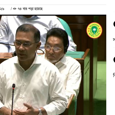
০২৬
/
৭৪ বার পড়া হয়েছে
ব
অ