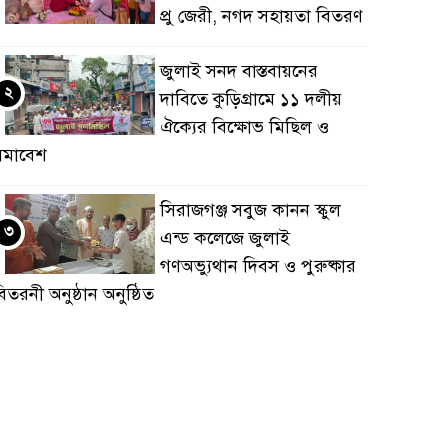
প্রু জেরী, নগদ সহায়তা বিতরণ
জুলাই সনদ বাস্তবায়নের
২
দাবিতে কুড়িগ্রামে ১১ দলীয়
ঐক্যের বিক্ষোভ মিছিল ও
সমাবেশ
সিরাজগঞ্জ সবুজ কানন স্কুল
৩
এন্ড কলেজে জুলাই
গণঅভ্যুথান দিবস ও পুরুষ্কার
িতরনী অনুষ্ঠান অনুষ্ঠিত
জয়পুরহাটে জুলাই গণঅভ্যুত্থান
৪
দিবস’ উপলক্ষ্যে রেড ক্রিসেন্ট
সোসাইটি আলোচনা সভা
নুষ্ঠিত