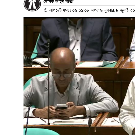
দৈনিক আইন বার্তা
আপডেট সময়ঃ ০৬:০১:০৮ অপরাহ্ন, বুধবার, ৮ জুলাই ২