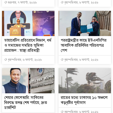
শুক্রবার, ৭ অগাস্ট, ২০২৬
বৃহস্পতিবার, ৬ অগাস্ট, ২০২৬
ডায়াবেটিস প্রতিরোধে বিজ্ঞান, ধর্ম
পররাষ্ট্রমন্ত্রীর কা‌ছে ইউএনডিপির
ও সমাজের সমন্বিত ভূমিকা
আবাসিক প্রতিনিধির পরিচয়পত্র
প্রয়োজন : স্বাস্থ্য প্রতিমন্ত্রী
পেশ
বৃহস্পতিবার, ৬ অগাস্ট, ২০২৬
বৃহস্পতিবার, ৬ অগাস্ট, ২০২৬
শেয়ার কেলেঙ্কারি: সাকিবের
রাতের মধ্যে ঢাকাসহ ১০ অঞ্চলে
বিরুদ্ধে তদন্ত শেষ পর্যায়ে, দ্রুত
ঝড়বৃষ্টির পূর্বাভাস
চার্জশিট
বৃহস্পতিবার, ৬ অগাস্ট, ২০২৬