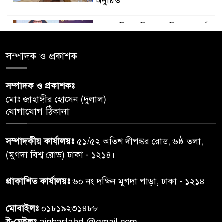
অনুষ্ঠিত
ডায়াবেটিস প্রতিরোধে বিজ্ঞান, ধর্ম ও
৫
সমাজের সমন্বিত ভূমিকা প্রয়োজন :
স্বাস্থ্য প্রতিমন্ত্রী
সম্পাদক ও প্রকাশক
পররাষ্ট্রমন্ত্রীর কা‌ছে ইউএনডিপির
সম্পাদক ও প্রকাশকঃ
৬
আবাসিক প্রতিনিধির পরিচয়পত্র
মোঃ জাহাঙ্গীর হোসেন (দুলাল)
পেশ
যোগাযোগ ঠিকানা
শেয়ার কেলেঙ্কারি: সাকিবের বিরুদ্ধে
৭
সম্পাদকীয় কার্যালয়ঃ
৫১/৫২ অতিশ দীপঙ্কর রোড, ৬ষ্ঠ তলা,
তদন্ত শেষ পর্যায়ে, দ্রুত চার্জশিট
(মুগদা বিশ্ব রোড) ঢাকা - ১২১৪।
রাতের মধ্যে ঢাকাসহ ১০ অঞ্চলে
প্রাকাশিত কার্যালয়ঃ
৬০ নং দক্ষিন মুগদা পাড়া, ঢাকা - ১২১৪
৮
ঝড়বৃষ্টির পূর্বাভাস
মোবাইলঃ
০১৮১৯২৩১৪৮৮
প্রধানমন্ত্রীর সঙ্গে দেখা করে স্বপ্নপূরণ
ই-মেইলঃ
ainbartabd @gmail.com