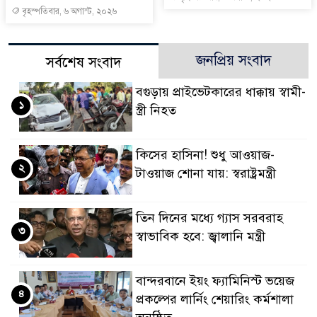
বৃহস্পতিবার, ৬ অগাস্ট, ২০২৬
জনপ্রিয় সংবাদ
সর্বশেষ সংবাদ
বগুড়ায় প্রাইভেটকারের ধাক্কায় স্বামী-
১
স্ত্রী নিহত
কিসের হাসিনা! শুধু আওয়াজ-
২
টাওয়াজ শোনা যায়: স্বরাষ্ট্রমন্ত্রী
তিন দিনের মধ্যে গ্যাস সরবরাহ
৩
স্বাভাবিক হবে: জ্বালানি মন্ত্রী
বান্দরবানে ইয়ং ফ্যামিনিস্ট ভয়েজ
৪
প্রকল্পের লার্নিং শেয়ারিং কর্মশালা