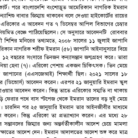
ক
র্ট। পরে বাংলাদেশি বংশোদ্ভূত আমেরিকান নাগরিক ইমরান
াশিশু বাবার জিম্মায় থাকবেন বলে দেওয়া হাইকোর্টের রায়ের
 এরিকোর এ আবেদন গত ৭ ডিসেম্বর আপিল বিভাগের চেম্বার
 নিয়মিত বেঞ্চে পাঠিয়েছিলেন। সে অনুসারে আবেদনটি রোববার
বী শিশির মনিরের তথ্যমতে, ২০০৮ সালের ১১ জুলাই জাপানি
রিকান নাগরিক শরীফ ইমরান (৫৮) জাপানি আইনানুসারে বিয়ে
স
২ বছরের সংসারে তিনজন কন্যাসন্তান জন্মগ্রহণ করে। তারা
ানিয়া হেনা (৭)। এরিকো পেশায় একজন চিকিৎসক। তিন মেয়ে
ন জাপানের (এএসজেআই) শিক্ষার্থী ছিল। ২০২১ সালের ১৮
ছেদের (ডিভোর্স) আবেদন করেন। এরপর ২১ জানুয়ারি ইমরান স্কুল
যাওয়ার আবেদন করেন। কিন্তু তাতে এরিকোর সম্মতি না থাকায়
সে বাড়ি ফেরার পথে বাস স্টপেজ থেকে ইমরান তাদের বড় দুই মেয়ে
ন। চারদিন পর ২৫ জানুয়ারি ইমরান তার আইনজীবীর মাধ্যমে
ন করেন। কিন্তু এরিকো তা প্রত্যাখ্যান করেন। এর মধ্যে ২৮
তানদের জিম্মার জন্য অন্তর্বর্তীকালীন আদেশ চেয়ে মামলা
াক্ষাতের আদেশ দেন। ইমরান আদালতের আদেশ ভঙ্গ করে মাত্র