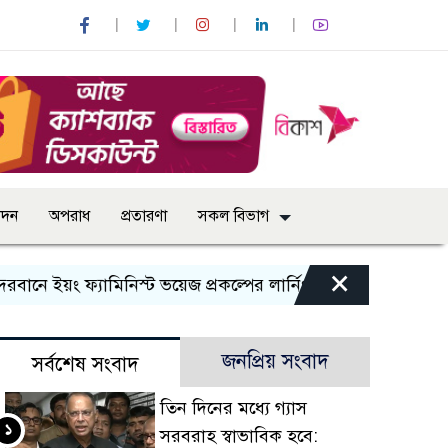
োদন
অপরাধ
প্রতারণা
সকল বিভাগ
×
য়ং ফ্যামিনিস্ট ভয়েজ প্রকল্পের লার্নিং শেয়ারিং কর্মশালা অনুষ্ঠিত
জনপ্রিয় সংবাদ
সর্বশেষ সংবাদ
তিন দিনের মধ্যে গ্যাস
১
সরবরাহ স্বাভাবিক হবে: