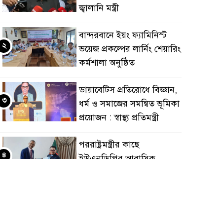
জ্বালানি মন্ত্রী
বান্দরবানে ইয়ং ফ্যামিনিস্ট
২
ভয়েজ প্রকল্পের লার্নিং শেয়ারিং
কর্মশালা অনুষ্ঠিত
ডায়াবেটিস প্রতিরোধে বিজ্ঞান,
৩
ধর্ম ও সমাজের সমন্বিত ভূমিকা
প্রয়োজন : স্বাস্থ্য প্রতিমন্ত্রী
পররাষ্ট্রমন্ত্রীর কা‌ছে
৪
ইউএনডিপির আবাসিক
প্রতিনিধির পরিচয়পত্র পেশ
শেয়ার কেলেঙ্কারি: সাকিবের
৫
বিরুদ্ধে তদন্ত শেষ পর্যায়ে, দ্রুত