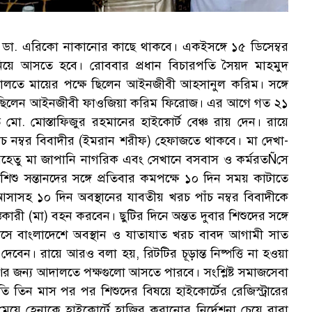
 ডা. এরিকো নাকানোর কাছে থাকবে। একইসঙ্গে ১৫ ডিসেম্বর
 নিয়ে আসতে হবে। রোববার প্রধান বিচারপতি সৈয়দ মাহমুদ
লতে মায়ের পক্ষে ছিলেন আইনজীবী আহসানুল করিম। সঙ্গে
ষে ছিলেন আইনজীবী ফাওজিয়া করিম ফিরোজ। এর আগে গত ২১
মো. মোস্তাফিজুর রহমানের হাইকোর্ট বেঞ্চ রায় দেন। রায়ে
চ নম্বর বিবাদীর (ইমরান শরীফ) হেফাজতে থাকবে। মা দেখা-
যেহেতু মা জাপানি নাগরিক এবং সেখানে বসবাস ও কর্মরতÑসে
শু সন্তানদের সঙ্গে প্রতিবার কমপক্ষে ১০ দিন সময় কাটাতে
আসাসহ ১০ দিন অবস্থানের যাবতীয় খরচ পাঁচ নম্বর বিবাদীকে
ী (মা) বহন করবেন। ছুটির দিনে অন্তত দুবার শিশুদের সঙ্গে
ে বাংলাদেশে অবস্থান ও যাতাযাত খরচ বাবদ আগামী সাত
দেবেন। রায়ে আরও বলা হয়, রিটটির চূড়ান্ত নিষ্পত্তি না হওয়া
ের জন্য আদালতে পক্ষগুলো আসতে পারবে। সংশ্লিষ্ট সমাজসেবা
তি তিন মাস পর পর শিশুদের বিষয়ে হাইকোর্টের রেজিস্ট্রারের
েয়ে হেনাকে হাইকোর্টে হাজির করানোর নির্দেশনা চেয়ে বাবা