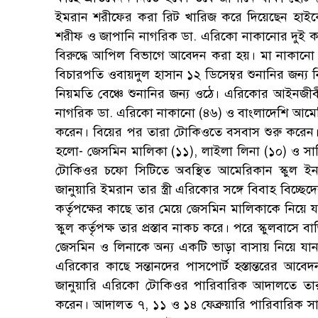
ইমরান শরীফের করা রিট খারিজ করে দিয়েছেন হাইকো
শরীফ ও জাপানি নাগরিক ডা. এরিকো নাকানোর দুই কন্য
বিরুদ্ধে আপিল বিভাগে আবেদন করা হয়। মা নাকানো
বিচারপতি ওবায়দুল হাসান ১২ ডিসেম্বর শুনানির জন্য
নিয়মতি বেঞ্চে শুনানির জন্য ওঠে। এরিকোর আইনজী
নাগরিক ডা. এরিকো নাকানো (৪৬) ও বাংলাদেশি আমে
করেন। বিয়ের পর তারা টোকিওতে বসবাস শুরু করেন। ১
হলো- জেসমিন মালিকা (১১), লাইলা লিনা (১০) ও স
টোকিওর চফো সিটিতে অবস্থিত আমেরিকান স্কুল ই
জানুয়ারি ইমরান তার স্ত্রী এরিকোর সঙ্গে বিবাহ বিচ্
কর্তৃপক্ষের কাছে তার মেয়ে জেসমিন মালিকাকে নিয়ে 
স্কুল কর্তৃপক্ষ তার প্রস্তাব নাকচ করে। পরে স্কুলবা
জেসমিন ও লিনাকে অন্য একটি ভাড়া বাসায় নিয়ে যা
এরিকোর কাছে সন্তানদের পাসপোর্ট হস্তান্তরের আবেদ
জানুয়ারি এরিকো টোকিওর পারিবারিক আদালতে তার সন্
করেন। আদালত ৭, ১১ ও ১৪ ফেব্রুয়ারি পারিবারিক স