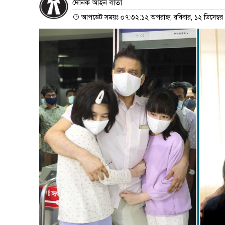
দৈনিক আইন বার্তা
আপডেট সময়ঃ ০৭:৩২:১২ অপরাহ্ন, রবিবার, ১২ ডিসেম্ব