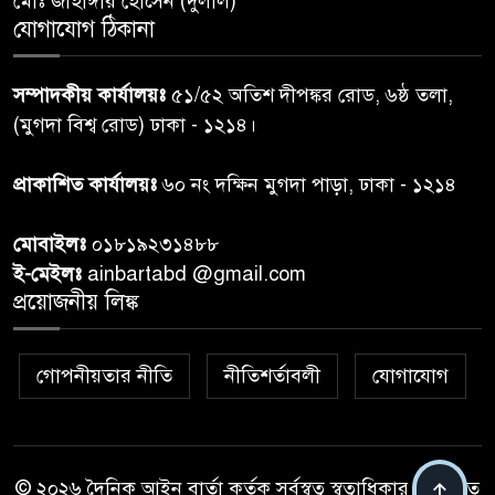
মোঃ জাহাঙ্গীর হোসেন (দুলাল)
পেশ
যোগাযোগ ঠিকানা
শেয়ার কেলেঙ্কারি: সাকিবের বিরুদ্ধে
৭
সম্পাদকীয় কার্যালয়ঃ
৫১/৫২ অতিশ দীপঙ্কর রোড, ৬ষ্ঠ তলা,
তদন্ত শেষ পর্যায়ে, দ্রুত চার্জশিট
(মুগদা বিশ্ব রোড) ঢাকা - ১২১৪।
রাতের মধ্যে ঢাকাসহ ১০ অঞ্চলে
প্রাকাশিত কার্যালয়ঃ
৬০ নং দক্ষিন মুগদা পাড়া, ঢাকা - ১২১৪
৮
ঝড়বৃষ্টির পূর্বাভাস
মোবাইলঃ
০১৮১৯২৩১৪৮৮
প্রধানমন্ত্রীর সঙ্গে দেখা করে স্বপ্নপূরণ
ই-মেইলঃ
ainbartabd @gmail.com
৯
অনুশ্রীর, মিলল হারমোনিয়াম
প্রয়োজনীয় লিঙ্ক
উপহার
গোপনীয়তার নীতি
নীতিশর্তাবলী
যোগাযোগ
২০ আগস্ট রাষ্ট্রপতি নির্বাচন,
১০
তফসিল প্রকাশ নির্বাচন কমিশনের
© ২০২৬ দৈনিক আইন বার্তা কর্তৃক সর্বস্বত্ব স্বত্বাধিকার সংরক্ষিত