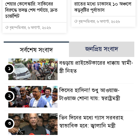
শেয়ার কেলেঙ্কারি: সাকিবের
রাতের মধ্যে ঢাকাসহ ১০ অঞ্চলে
বিরুদ্ধে তদন্ত শেষ পর্যায়ে, দ্রুত
ঝড়বৃষ্টির পূর্বাভাস
চার্জশিট
বৃহস্পতিবার, ৬ অগাস্ট, ২০২৬
বৃহস্পতিবার, ৬ অগাস্ট, ২০২৬
জনপ্রিয় সংবাদ
সর্বশেষ সংবাদ
বগুড়ায় প্রাইভেটকারের ধাক্কায় স্বামী-
১
স্ত্রী নিহত
কিসের হাসিনা! শুধু আওয়াজ-
২
টাওয়াজ শোনা যায়: স্বরাষ্ট্রমন্ত্রী
তিন দিনের মধ্যে গ্যাস সরবরাহ
৩
স্বাভাবিক হবে: জ্বালানি মন্ত্রী