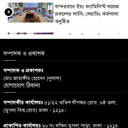
বান্দরবানে ইয়ং ফ্যামিনিস্ট ভয়েজ
৪
প্রকল্পের লার্নিং শেয়ারিং কর্মশালা
অনুষ্ঠিত
ডায়াবেটিস প্রতিরোধে বিজ্ঞান, ধর্ম ও
৫
সমাজের সমন্বিত ভূমিকা প্রয়োজন :
স্বাস্থ্য প্রতিমন্ত্রী
সম্পাদক ও প্রকাশক
পররাষ্ট্রমন্ত্রীর কা‌ছে ইউএনডিপির
সম্পাদক ও প্রকাশকঃ
৬
আবাসিক প্রতিনিধির পরিচয়পত্র
মোঃ জাহাঙ্গীর হোসেন (দুলাল)
পেশ
যোগাযোগ ঠিকানা
শেয়ার কেলেঙ্কারি: সাকিবের বিরুদ্ধে
৭
সম্পাদকীয় কার্যালয়ঃ
৫১/৫২ অতিশ দীপঙ্কর রোড, ৬ষ্ঠ তলা,
তদন্ত শেষ পর্যায়ে, দ্রুত চার্জশিট
(মুগদা বিশ্ব রোড) ঢাকা - ১২১৪।
রাতের মধ্যে ঢাকাসহ ১০ অঞ্চলে
প্রাকাশিত কার্যালয়ঃ
৬০ নং দক্ষিন মুগদা পাড়া, ঢাকা - ১২১৪
৮