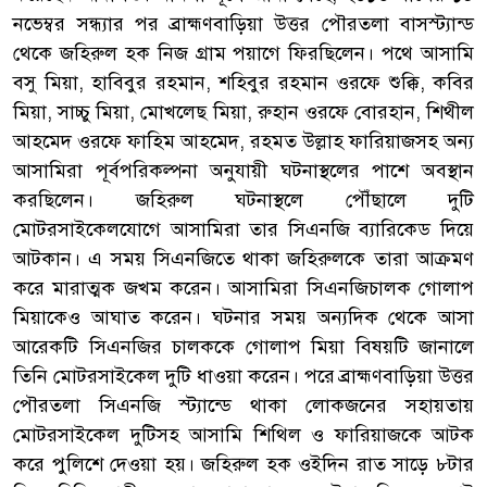
নভেম্বর সন্ধ্যার পর ব্রাহ্মণবাড়িয়া উত্তর পৌরতলা বাসস্ট্যান্ড
থেকে জহিরুল হক নিজ গ্রাম পয়াগে ফিরছিলেন। পথে আসামি
বসু মিয়া, হাবিবুর রহমান, শহিবুর রহমান ওরফে শুক্কি, কবির
মিয়া, সাচ্চু মিয়া, মোখলেছ মিয়া, রুহান ওরফে বোরহান, শিথীল
আহমেদ ওরফে ফাহিম আহমেদ, রহমত উল্লাহ ফারিয়াজসহ অন্য
আসামিরা পূর্বপরিকল্পনা অনুযায়ী ঘটনাস্থলের পাশে অবস্থান
করছিলেন। জহিরুল ঘটনাস্থলে পৌঁছালে দুটি
মোটরসাইকেলযোগে আসামিরা তার সিএনজি ব্যারিকেড দিয়ে
আটকান। এ সময় সিএনজিতে থাকা জহিরুলকে তারা আক্রমণ
করে মারাত্মক জখম করেন। আসামিরা সিএনজিচালক গোলাপ
মিয়াকেও আঘাত করেন। ঘটনার সময় অন্যদিক থেকে আসা
আরেকটি সিএনজির চালককে গোলাপ মিয়া বিষয়টি জানালে
তিনি মোটরসাইকেল দুটি ধাওয়া করেন। পরে ব্রাহ্মণবাড়িয়া উত্তর
পৌরতলা সিএনজি স্ট্যান্ডে থাকা লোকজনের সহায়তায়
মোটরসাইকেল দুটিসহ আসামি শিথিল ও ফারিয়াজকে আটক
করে পুলিশে দেওয়া হয়। জহিরুল হক ওইদিন রাত সাড়ে ৮টার