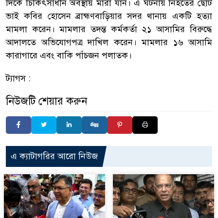
দিকে চিকিৎসাধীন অবস্থায় মারা যান। এ ঘটনায় নিহতের ছোট
ভাই কবির হোসেন ব্রাহ্মণবাড়িয়ার সদর থানায় একটি হত্যা
মামলা করেন। মামলার তদন্ত কর্মকর্তা ২১ আসামির বিরুদ্ধে
আদালতে অভিযোগপত্র দাখিল করেন। মামলার ১৬ আসামি
কারাগারে এবং বাকি পাঁচজন পলাতক।
ট্যাগস :
নিউজটি শেয়ার করুন
এ ক্যাটাগরির আরো নিউজ