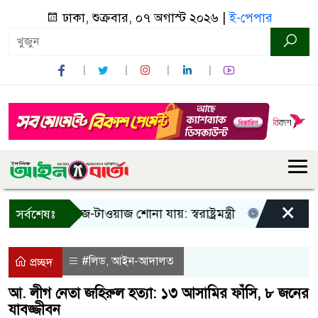
ঢাকা, শুক্রবার, ০৭ অগাস্ট ২০২৬ |
ই-পেপার
×
 শুধু আওয়াজ-টাওয়াজ শোনা যায়: স্বরাষ্ট্রমন্ত্রী
তিন দিনের মধ্যে
সর্বশেষঃ
#লিড
আইন-আদালত
,
প্রচ্ছদ
আ. লীগ নেতা জহিরুল হত্যা: ১৩ আসামির ফাঁসি, ৮ জনের
যাবজ্জীবন