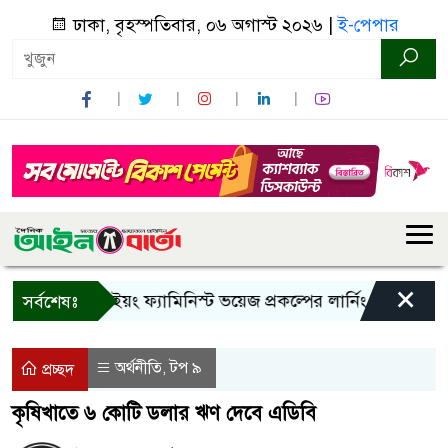
ঢাকা, বৃহস্পতিবার, ০৬ অগাস্ট ২০২৬ |
ই-পেপার
×
বান্দরবানে ইয়ং ফ্যামিনিস্ট ভয়েজ প্রকল্পের লার্নিং শেয়ারিং কর্মশ
সর্বশেষঃ
অর্থনীতি
টপ ৯
,
প্রচ্ছদ
কৃষিখাতে ৬ কোটি ডলার ঋণ দেবে এডিবি