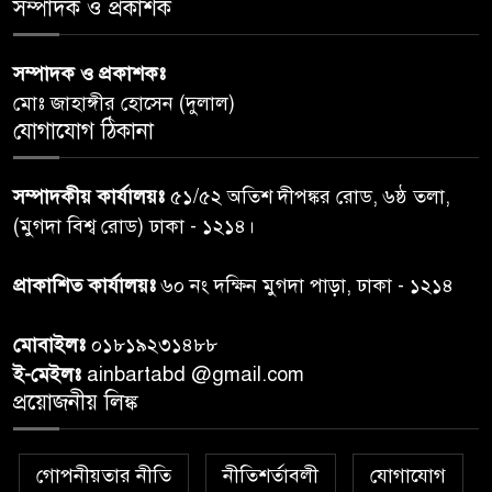
সম্পাদক ও প্রকাশক
তদন্ত শেষ পর্যায়ে, দ্রুত চার্জশিট
সম্পাদক ও প্রকাশকঃ
রাতের মধ্যে ঢাকাসহ ১০ অঞ্চলে
৬
মোঃ জাহাঙ্গীর হোসেন (দুলাল)
ঝড়বৃষ্টির পূর্বাভাস
যোগাযোগ ঠিকানা
প্রধানমন্ত্রীর সঙ্গে দেখা করে স্বপ্নপূরণ
৭
সম্পাদকীয় কার্যালয়ঃ
৫১/৫২ অতিশ দীপঙ্কর রোড, ৬ষ্ঠ তলা,
অনুশ্রীর, মিলল হারমোনিয়াম
(মুগদা বিশ্ব রোড) ঢাকা - ১২১৪।
উপহার
প্রাকাশিত কার্যালয়ঃ
৬০ নং দক্ষিন মুগদা পাড়া, ঢাকা - ১২১৪
২০ আগস্ট রাষ্ট্রপতি নির্বাচন,
৮
তফসিল প্রকাশ নির্বাচন কমিশনের
মোবাইলঃ
০১৮১৯২৩১৪৮৮
ই-মেইলঃ
ainbartabd @gmail.com
বান্দরবান বিজিবি সেক্টর সদর দপ্তর
প্রয়োজনীয় লিঙ্ক
৯
এর ব্যবস্থাপনায় বন্যা দুর্গতদের
মাঝে মেডিকেল ক্যাম্পেইন
গোপনীয়তার নীতি
নীতিশর্তাবলী
যোগাযোগ