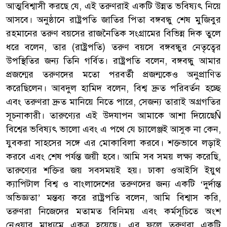
আত্মবিশ্বাসী করছে যে, এই তরুণরাই একটি উন্নত ভবিষ্যৎ নিয়ে
আসবে। অনুষ্ঠানে রাষ্ট্রপতি জাতির পিতা বঙ্গবন্ধু শেষ মুজিবুর
রহমানের তরুণ বয়সের রাজনৈতিক সংগ্রামের বিভিন্ন দিক তুলে
ধরে বলেন, তার (রাষ্ট্রপতি) তরুণ বয়সে বঙ্গবন্ধুর নেতৃত্বের
উপস্থিতির জন্য তিনি গর্বিত। রাষ্ট্রপতি বলেন, বঙ্গবন্ধু আমার
প্রজন্মের তরুণদের মতো পরবর্তী প্রজন্মকেও অনুপ্রাণিত
করেছিলেন। আবদুল হামিদ বলেন, বিশ্ব দ্রুত পরিবর্তন হচ্ছে
এবং তরুণরা দ্রুত মানিয়ে নিতে পারে, সেজন্য তারাই অগ্রগতির
সূচনাকারী। তারুণ্যের এই উদযাপন আমাকে আশা দিয়েছেÑ
বিশ্বের ভবিষ্যৎ ভালো এবং এ পথে যে চ্যালেঞ্জই আসুক না কেন,
যুবকরা সাহসের সঙ্গে এর মোকাবিলা করবে। শক্তভাবে লড়াই
করবে এবং শেষ পর্যন্ত জয়ী হবে। আমি সব সময় লক্ষ্য করেছি,
তারুণ্যের শক্তির জয় সবসময়ই হয়। ঢাকা ওআইসি ইয়ুথ
ক্যাপিটাল বিশ্ব ও বাংলাদেশের তরুণদের জন্য একটি ‘দুর্দান্ত
অভিজ্ঞতা’ মন্তব্য করে রাষ্ট্রপতি বলেন, আমি বিশ্বাস করি,
তরুণরা নিজেদের মতামত বিনিময় এবং কর্মসূচিতে অংশ
নেওয়ার মাধ্যমে একত্র হয়েছে। এর ফলে তরুণরা একটি