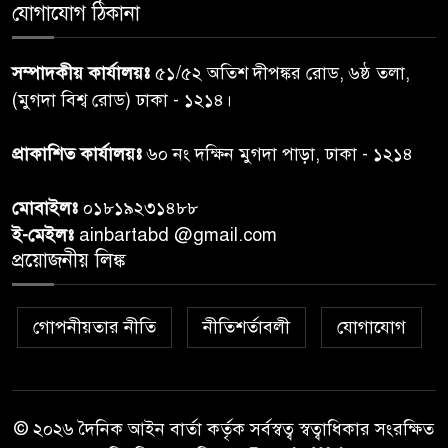
যোগাযোগ ঠিকানা
নরসিংদীতে জুলাই শহীদদের স্মরণে
৬
দোয়া মাহফিল ও ৯৩ জন দুস্থের
সম্পাদকীয় কার্যালয়ঃ
৫১/৫২ অতিশ দীপঙ্কর রোড, ৬ষ্ঠ তলা,
মাঝে ১৩ লক্ষ ১৫ হাজার টাকা
বিতরণ
(মুগদা বিশ্ব রোড) ঢাকা - ১২১৪।
বান্দরবানে বন্যায় ক্ষতিগ্রস্তদের
প্রাকাশিত কার্যালয়ঃ
৬০ নং দক্ষিন মুগদা পাড়া, ঢাকা - ১২১৪
৭
বিএনপি”র ত্রাণ বিতরণ
মোবাইলঃ
০১৮১৯২৩১৪৮৮
ই-মেইলঃ
ainbartabd @gmail.com
দক্ষিণ চট্টগ্রামের এক অসহায় ও
প্রয়োজনীয় লিঙ্ক
৮
আশ্রয়হীন পরিবারের পাশে দাঁড়িয়ে
দৃষ্টান্ত স্থাপন করেছে “চট্টলা ব্লাড
ডোনার্স ক্লাব” এবং “হাসিমুখ পরিবার”
গোপনীয়তার নীতি
নীতিশর্তাবলী
যোগাযোগ
শেখ হাসিনার বক্তব্য প্রচার করলে
৯
আইনানুগ ব্যবস্থা: তথ্য উপদেষ্টা
© ২০২৬ দৈনিক আইন বার্তা কর্তৃক সর্বস্বত্ব স্বত্বাধিকার সংরক্ষিত