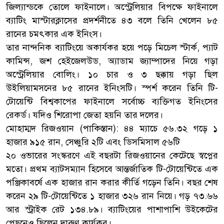
জিল্যান্ডকে তোলে ফাইনালে। অস্ট্রেলিয়ার বিপক্ষে ফাইনালে
ব্যাটিং মাস্টারক্লাসের প্রদর্শনীতে ৪৩ বলে তিনি খেলেন ৮৫
রানের চমৎকার এক ইনিংস।
তার নান্দনিক ব্যাটিংয়ে অকার্যকর হয়ে পড়ে মিচেল স্টার্ক, প্যাট
কামিন্স, জশ হেইজেলউড, অ্যাডাম জ্যাম্পাদের নিয়ে গড়া
অস্ট্রেলিয়ার বোলিং। ১০ চার ও ৩ ছক্কায় গড়া ছিল
উইলিয়ামসনের ৮৫ রানের ইনিংসটি। স্পর্শ করেন তিনি টি-
টোয়েন্টি বিশ্বকাপের ফাইনালে সর্বোচ্চ ব্যক্তিগত ইনিংসের
রেকর্ড। যদিও শিরোপা জেতা হয়নি তার দলের।
মোহাম্মদ রিজওয়ান (পাকিস্তান): ৪৪ ম্যাচে ৫৬.৩২ গড়ে ১
হাজার ৯১৫ রান, সেঞ্চুরি ২টি এবং ডিসমিসাল ৫৬টি
২০ ওভারের সংস্করণে এই বছরটা রিজওয়ানের কেটেছে স্বপ্নের
মতো। প্রথম ব্যাটসম্যান হিসেবে আন্তর্জাতিক টি-টোয়েন্টিতে এক
পঞ্জিকাবর্ষে এক হাজার রান করার কীর্তি গড়েন তিনি। বছর শেষ
করেন ২৯ টি-টোয়েন্টিতে ১ হাজার ৩২৬ রান নিয়ে। গড় ৭৩.৬৬
আর স্ট্রাইক রেট ১৩৪.৮৯। ব্যাটিংয়ের পাশাপাশি উইকেটের
পেছনেও ছিলেন দারুণ কার্যকর।