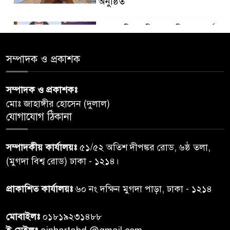
অনুষ্ঠিত
ডায়াবেটিস প্রতিরোধে বিজ্ঞান, ধর্ম ও
৫
সমাজের সমন্বিত ভূমিকা প্রয়োজন :
স্বাস্থ্য প্রতিমন্ত্রী
সম্পাদক ও প্রকাশক
পররাষ্ট্রমন্ত্রীর কা‌ছে ইউএনডিপির
সম্পাদক ও প্রকাশকঃ
৬
আবাসিক প্রতিনিধির পরিচয়পত্র
মোঃ জাহাঙ্গীর হোসেন (দুলাল)
পেশ
যোগাযোগ ঠিকানা
শেয়ার কেলেঙ্কারি: সাকিবের বিরুদ্ধে
৭
সম্পাদকীয় কার্যালয়ঃ
৫১/৫২ অতিশ দীপঙ্কর রোড, ৬ষ্ঠ তলা,
তদন্ত শেষ পর্যায়ে, দ্রুত চার্জশিট
(মুগদা বিশ্ব রোড) ঢাকা - ১২১৪।
রাতের মধ্যে ঢাকাসহ ১০ অঞ্চলে
প্রাকাশিত কার্যালয়ঃ
৬০ নং দক্ষিন মুগদা পাড়া, ঢাকা - ১২১৪
৮
ঝড়বৃষ্টির পূর্বাভাস
মোবাইলঃ
০১৮১৯২৩১৪৮৮
প্রধানমন্ত্রীর সঙ্গে দেখা করে স্বপ্নপূরণ