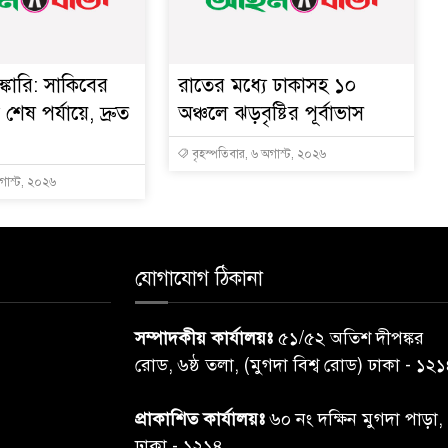
্কারি: সাকিবের
রাতের মধ্যে ঢাকাসহ ১০
ত শেষ পর্যায়ে, দ্রুত
অঞ্চলে ঝড়বৃষ্টির পূর্বাভাস
বৃহস্পতিবার, ৬ অগাস্ট, ২০২৬
অগাস্ট, ২০২৬
যোগাযোগ ঠিকানা
সম্পাদকীয় কার্যালয়ঃ
৫১/৫২ অতিশ দীপঙ্কর
রোড, ৬ষ্ঠ তলা, (মুগদা বিশ্ব রোড) ঢাকা - ১২
প্রাকাশিত কার্যালয়ঃ
৬০ নং দক্ষিন মুগদা পাড়া,
ঢাকা - ১২১৪