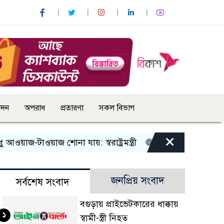
োদন
অপরাধ
প্রতারণা
সকল বিভাগ
×
-টাওয়াজ শোনা যায়: স্বরাষ্ট্রমন্ত্রী
তিন দিনের মধ্যে গ্যাস সরবরা
জনপ্রিয় সংবাদ
সর্বশেষ সংবাদ
বগুড়ায় প্রাইভেটকারের ধাক্কায়
১
স্বামী-স্ত্রী নিহত