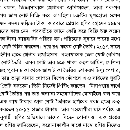
লেন, জিজ্ঞাসাবাদে গ্রেপ্তাররা জানিয়েছেন, তারা পরস্পর
াকায় জাল নোট বিক্রি করে আসছিল। চক্রটির মূলহোতা হলেন
জন সদস্য জড়িত। টাকা কারবারে গ্রেপ্তার ছগির হোসেন ১৯৮৭
ের কাজ নেন। পরবর্তীতে ভ্যানে ফেরি করে বিক্রি শুরু করেন
ক জাল টাকা কারবারির পরিচয় হয়। পরিচয়ের সুবাদে তাদের মধ্যে
ল নোট বিক্রি করতেন। পরে রপ্ত করেন নোট তৈরি। ২০১৭ সালে
িনীর হাতে গ্রেপ্তার হয়েছিলেন। বছরখানেক জেল খেটে বেরিয়ে
 নোট তৈরি। এসব নোট তার চক্রে থাকা রুহুল আমিন, সেলিনা
িজেই পুরান ঢাকা থেকে জাল টাকা তৈরির উপকরণ টিস্যু পেপার,
 এরপর তার ভাড়া বাসায় গোপনে বিশেষ কৌশলে এ-৪ সাইজের দুইটি
 তৈরি করতেন। তিনি নিজেই প্রিন্টিং করতেন। নিরাপত্তার স্বার্থে
 জাল নোট তৈরির পর তার অন্যান্য সহযোগীদের মোবাইলে কল করে
ি এক লাখ টাকার জাল নোট তৈরিতে ছগিরের খরচ হতো ৪-৫
করতেন ১০-১৫ হাজার টাকায়। তার সহযোগীরা মাঠ পর্যায়ে এ
নুযায়ী ছগির প্রতিমাসে তাদের দিতেন বোনাসও। এক প্রশ্নের
সাবাদে ছগির জানিয়েছেন, করোনাকালীন মাঝে মাঝে ছগির নিজেও