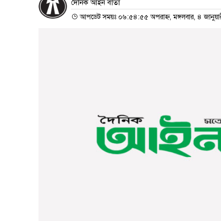
দৈনিক আইন বার্তা
আপডেট সময়ঃ ০৬:৫৪:৫৫ অপরাহ্ন, মঙ্গলবার, ৪ জানুয়