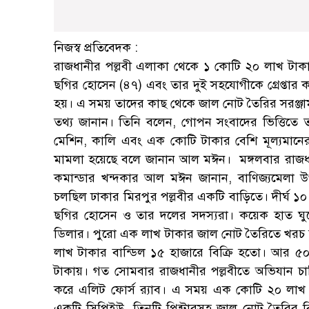
নিজস্ব প্রতিবেদক :
রাজধানীর পল্লবী এলাকা থেকে ১ কোটি ২০ লাখ টাকা
ছগির হোসেন (৪৭) এবং তার দুই সহযোগীকে গ্রেপ্তার কর
হয়। এ সময় তাদের কাছ থেকে জাল নোট তৈরির সরঞ্জামাদ
তথ্য জানান। তিনি বলেন, গোপন সংবাদের ভিত্তিতে 
মেশিন, কালি এবং এক কোটি টাকার বেশি মূল্যমানের 
মামলা হয়েছে বলে জানান আল মঈন। মঙ্গলবার রাজধানী
কমান্ডার খন্দকার আল মঈন জানান, বাণিজ্যমেলা উপ
চলছিল ঢাকার মিরপুর পল্লবীর একটি বাড়িতে। দীর্ঘ 
ছগির হোসেন ও তার দলের সদস্যরা। কয়েক হাত ঘুর
ডিলার। পুরো এক লাখ টাকার জাল নোট তৈরিতে খরচ হ
লাখ টাকার বান্ডিল ১৫ হাজারে বিক্রি হতো। আর ৫
টাকায়। গত সোমবার রাজধানীর পল্লবীতে অভিযান চাল
করে এলিট ফোর্স র‌্যাব। এ সময় এক কোটি ২০ লাখ 
একটি সিপিইউ, তিনটি প্রিন্টারসহ জাল নোট তৈরির বিভ