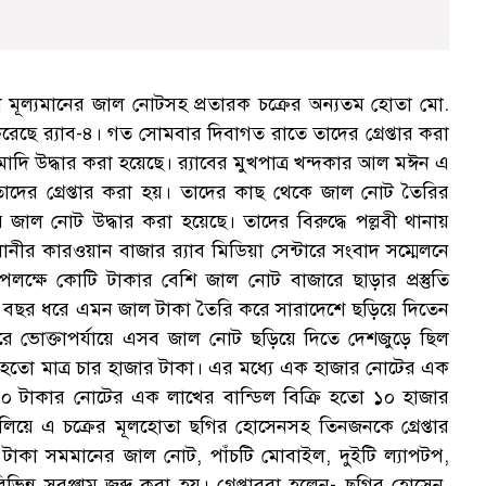
 মূল্যমানের জাল নোটসহ প্রতারক চক্রের অন্যতম হোতা মো.
েছে র‌্যাব-৪। গত সোমবার দিবাগত রাতে তাদের গ্রেপ্তার করা
ি উদ্ধার করা হয়েছে। র‌্যাবের মুখপাত্র খন্দকার আল মঈন এ
তাদের গ্রেপ্তার করা হয়। তাদের কাছ থেকে জাল নোট তৈরির
জাল নোট উদ্ধার করা হয়েছে। তাদের বিরুদ্ধে পল্লবী থানায়
র কারওয়ান বাজার র‌্যাব মিডিয়া সেন্টারে সংবাদ সম্মেলনে
লক্ষে কোটি টাকার বেশি জাল নোট বাজারে ছাড়ার প্রস্তুতি
১০ বছর ধরে এমন জাল টাকা তৈরি করে সারাদেশে ছড়িয়ে দিতেন
ে ভোক্তাপর্যায়ে এসব জাল নোট ছড়িয়ে দিতে দেশজুড়ে ছিল
তো মাত্র চার হাজার টাকা। এর মধ্যে এক হাজার নোটের এক
০০ টাকার নোটের এক লাখের বান্ডিল বিক্রি হতো ১০ হাজার
িয়ে এ চক্রের মূলহোতা ছগির হোসেনসহ তিনজনকে গ্রেপ্তার
টাকা সমমানের জাল নোট, পাঁচটি মোবাইল, দুইটি ল্যাপটপ,
িন্ন সরঞ্জাম জব্দ করা হয়। গ্রেপ্তাররা হলেন- ছগির হোসেন,