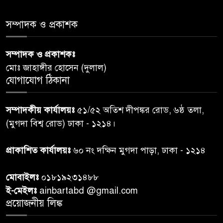
৫
সমাজের সমন্বিত ভূমিকা প্রয়োজন :
স্বাস্থ্য প্রতিমন্ত্রী
সম্পাদক ও প্রকাশক
পররাষ্ট্রমন্ত্রীর কা‌ছে ইউএনডিপির
সম্পাদক ও প্রকাশকঃ
৬
আবাসিক প্রতিনিধির পরিচয়পত্র
মোঃ জাহাঙ্গীর হোসেন (দুলাল)
পেশ
যোগাযোগ ঠিকানা
শেয়ার কেলেঙ্কারি: সাকিবের বিরুদ্ধে
৭
সম্পাদকীয় কার্যালয়ঃ
৫১/৫২ অতিশ দীপঙ্কর রোড, ৬ষ্ঠ তলা,
তদন্ত শেষ পর্যায়ে, দ্রুত চার্জশিট
(মুগদা বিশ্ব রোড) ঢাকা - ১২১৪।
রাতের মধ্যে ঢাকাসহ ১০ অঞ্চলে
প্রাকাশিত কার্যালয়ঃ
৬০ নং দক্ষিন মুগদা পাড়া, ঢাকা - ১২১৪
৮
ঝড়বৃষ্টির পূর্বাভাস
মোবাইলঃ
০১৮১৯২৩১৪৮৮
প্রধানমন্ত্রীর সঙ্গে দেখা করে স্বপ্নপূরণ
ই-মেইলঃ
ainbartabd @gmail.com
৯
অনুশ্রীর, মিলল হারমোনিয়াম
প্রয়োজনীয় লিঙ্ক
উপহার