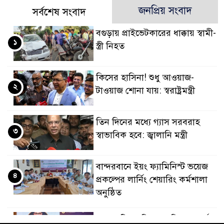
জনপ্রিয় সংবাদ
সর্বশেষ সংবাদ
বগুড়ায় প্রাইভেটকারের ধাক্কায় স্বামী-
১
স্ত্রী নিহত
কিসের হাসিনা! শুধু আওয়াজ-
২
টাওয়াজ শোনা যায়: স্বরাষ্ট্রমন্ত্রী
তিন দিনের মধ্যে গ্যাস সরবরাহ
৩
স্বাভাবিক হবে: জ্বালানি মন্ত্রী
বান্দরবানে ইয়ং ফ্যামিনিস্ট ভয়েজ
৪
প্রকল্পের লার্নিং শেয়ারিং কর্মশালা
অনুষ্ঠিত
ডায়াবেটিস প্রতিরোধে বিজ্ঞান, ধর্ম ও