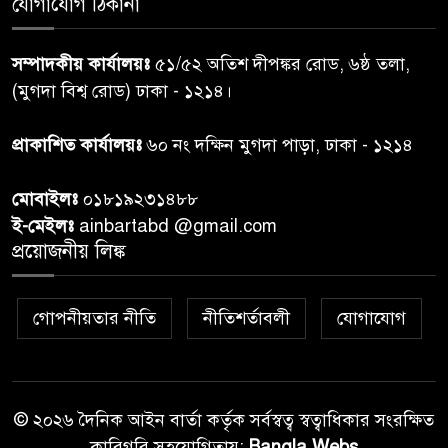
যোগাযোগ ঠিকানা
শেয়ার কেলেঙ্কারি: সাকিবের বিরুদ্ধে
৭
সম্পাদকীয় কার্যালয়ঃ
৫১/৫২ অতিশ দীপঙ্কর রোড, ৬ষ্ঠ তলা,
তদন্ত শেষ পর্যায়ে, দ্রুত চার্জশিট
(মুগদা বিশ্ব রোড) ঢাকা - ১২১৪।
রাতের মধ্যে ঢাকাসহ ১০ অঞ্চলে
প্রাকাশিত কার্যালয়ঃ
৬০ নং দক্ষিন মুগদা পাড়া, ঢাকা - ১২১৪
৮
ঝড়বৃষ্টির পূর্বাভাস
মোবাইলঃ
০১৮১৯২৩১৪৮৮
প্রধানমন্ত্রীর সঙ্গে দেখা করে স্বপ্নপূরণ
ই-মেইলঃ
ainbartabd @gmail.com
৯
অনুশ্রীর, মিলল হারমোনিয়াম
প্রয়োজনীয় লিঙ্ক
উপহার
গোপনীয়তার নীতি
নীতিশর্তাবলী
যোগাযোগ
২০ আগস্ট রাষ্ট্রপতি নির্বাচন,
১০
তফসিল প্রকাশ নির্বাচন কমিশনের
© ২০২৬ দৈনিক আইন বার্তা কর্তৃক সর্বস্বত্ব স্বত্বাধিকার সংরক্ষিত
কারিগরি সহযোগিতায়:
Bangla Webs