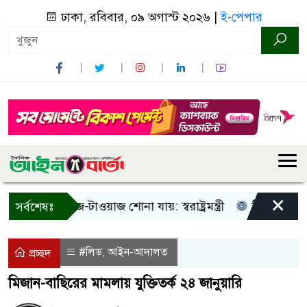
ঢাকা, রবিবার, ০৯ অগাস্ট ২০২৬ |
ই-পেপার
×
শুধু আওয়াজ-টাওয়াজ শোনা যায়: স্বরাষ্ট্রমন্ত্রী
তিন দিনের মধ্যে 
সর্বশেষঃ
#লিড
আইন-আদালত
,
প্রচ্ছদ
মিজান-বাছিরের মামলায় যুক্তিতর্ক ২৪ জানুয়ারি