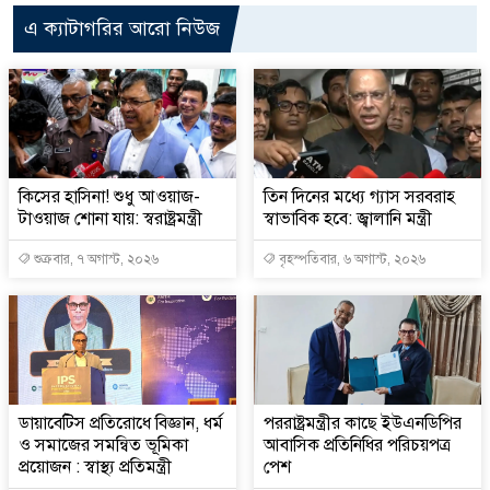
এ ক্যাটাগরির আরো নিউজ
কিসের হাসিনা! শুধু আওয়াজ-
তিন দিনের মধ্যে গ্যাস সরবরাহ
টাওয়াজ শোনা যায়: স্বরাষ্ট্রমন্ত্রী
স্বাভাবিক হবে: জ্বালানি মন্ত্রী
শুক্রবার, ৭ অগাস্ট, ২০২৬
বৃহস্পতিবার, ৬ অগাস্ট, ২০২৬
ডায়াবেটিস প্রতিরোধে বিজ্ঞান, ধর্ম
পররাষ্ট্রমন্ত্রীর কা‌ছে ইউএনডিপির
ও সমাজের সমন্বিত ভূমিকা
আবাসিক প্রতিনিধির পরিচয়পত্র
প্রয়োজন : স্বাস্থ্য প্রতিমন্ত্রী
পেশ