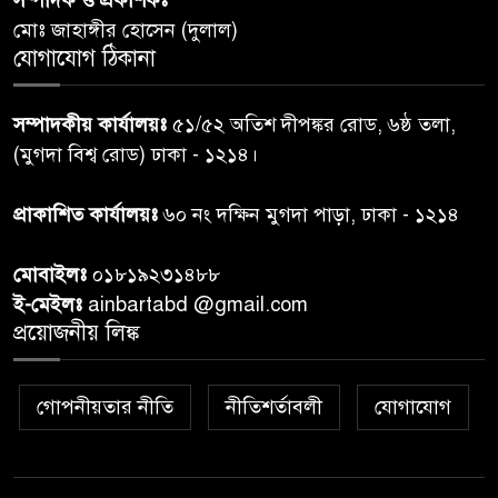
সম্পাদক ও প্রকাশকঃ
৬
আবাসিক প্রতিনিধির পরিচয়পত্র
মোঃ জাহাঙ্গীর হোসেন (দুলাল)
পেশ
যোগাযোগ ঠিকানা
শেয়ার কেলেঙ্কারি: সাকিবের বিরুদ্ধে
৭
সম্পাদকীয় কার্যালয়ঃ
৫১/৫২ অতিশ দীপঙ্কর রোড, ৬ষ্ঠ তলা,
তদন্ত শেষ পর্যায়ে, দ্রুত চার্জশিট
(মুগদা বিশ্ব রোড) ঢাকা - ১২১৪।
রাতের মধ্যে ঢাকাসহ ১০ অঞ্চলে
প্রাকাশিত কার্যালয়ঃ
৬০ নং দক্ষিন মুগদা পাড়া, ঢাকা - ১২১৪
৮
ঝড়বৃষ্টির পূর্বাভাস
মোবাইলঃ
০১৮১৯২৩১৪৮৮
প্রধানমন্ত্রীর সঙ্গে দেখা করে স্বপ্নপূরণ
ই-মেইলঃ
ainbartabd @gmail.com
৯
অনুশ্রীর, মিলল হারমোনিয়াম
প্রয়োজনীয় লিঙ্ক
উপহার
গোপনীয়তার নীতি
নীতিশর্তাবলী
যোগাযোগ
২০ আগস্ট রাষ্ট্রপতি নির্বাচন,
১০
তফসিল প্রকাশ নির্বাচন কমিশনের