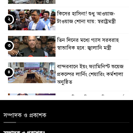
কিসের হাসিনা! শুধু আওয়াজ-
২
টাওয়াজ শোনা যায়: স্বরাষ্ট্রমন্ত্রী
তিন দিনের মধ্যে গ্যাস সরবরাহ
৩
স্বাভাবিক হবে: জ্বালানি মন্ত্রী
বান্দরবানে ইয়ং ফ্যামিনিস্ট ভয়েজ
৪
প্রকল্পের লার্নিং শেয়ারিং কর্মশালা
অনুষ্ঠিত
ডায়াবেটিস প্রতিরোধে বিজ্ঞান, ধর্ম ও
৫
সমাজের সমন্বিত ভূমিকা প্রয়োজন :
স্বাস্থ্য প্রতিমন্ত্রী
সম্পাদক ও প্রকাশক
পররাষ্ট্রমন্ত্রীর কা‌ছে ইউএনডিপির