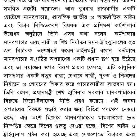
আইন দিয়ে এ অপরাধ দমন বা প্রতিরোধ করা সম্ভব নয়। এজন্য
সমন্বিত প্রচেষ্টা প্রয়োজন। আজ বুধবার রাজধানীর একটি
হোটেলে মানবপাচার, প্রাসঙ্গিক জাতীয় ও আন্তর্জাতিক আইন
এবং বিচার নিশ্চিতকরণ বিষয়ক এক প্রশিক্ষণ কর্মশালার
উদ্বোধন অনুষ্ঠানে তিনি এসব কথা বলেন। কর্মশালায়
মানবপাচার এবং নারী ও শিশু নির্যাতন দমন ট্রাইব্যুনালের ২৩
জন বিচারক অংশগ্রহণ করেন।আইনমন্ত্রী বলেন, বর্তমানে
মানবপাচার সংগঠিত অপরাধের একটি প্রধান রূপ হয়ে উঠেছে
এবং তা সমাজের ওপর বিরূপ প্রভাব ফেলছে। এটি আধুনিক
দাসপ্রথার একটি নতুন ধারা; যেখানে নারী, পুরুষ ও শিশুদের
নির্যাতন ও শোষণের শিকার করে পাচারকারীরা লাভবান হয়।
তিনি বলেন, প্রধানমন্ত্রী শেখ হাসিনার সরকার মানবপাচারের
বিরুদ্ধে জিরো-টলারেন্স নীতি গ্রহণ করেছে। এই জঘন্য
অপরাধের বিরুদ্ধে লড়াই করার জন্য বিভিন্ন পদক্ষেপ নেওয়া
হচ্ছে। এর অংশ হিসেবে মানবপাচারের মামলাগুলো দ্রুত
নিষ্পত্তির ক্ষেত্রে বিশেষ গুরুত্ব দেওয়া হচ্ছে। বিশেষ আইন ও
ট্রাইব্যুনাল গঠন করা হয়েছে এবং সেগুলোতে বিচারক এবং