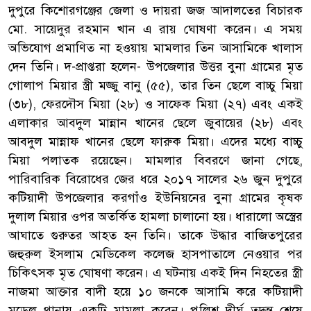
দুপুরে কিশোরগঞ্জের জেলা ও দায়রা জজ আদালতের বিচারক
মো. সায়েদুর রহমান খান এ রায় ঘোষণা করেন। এ সময়
অভিযোগ প্রমাণিত না হওয়ায় মামলার তিন আসামিকে খালাস
দেন তিনি। দ-প্রাপ্তরা হলেন- উপজেলার উত্তর বুনা গ্রামের মৃত
গোলাপ মিয়ার স্ত্রী মজ্জু বানু (৫৫), তার তিন ছেলে বাচ্চু মিয়া
(৩৮), ফেরদৌস মিয়া (২৮) ও সাফেক মিয়া (২৭) এবং একই
এলাকার আবদুল মান্নান খানের ছেলে জুবায়ের (২৮) এবং
আবদুল মান্নাফ খানের ছেলে ফারুক মিয়া। এদের মধ্যে বাচ্চু
মিয়া পলাতক রয়েছেন। মামলার বিবরণে জানা গেছে,
পারিবারিক বিরোধের জের ধরে ২০১৭ সালের ২৬ জুন দুপুরে
কটিয়াদী উপজেলার করগাঁও ইউনিয়নের বুনা গ্রামের কৃষক
দুলাল মিয়ার ওপর অতর্কিত হামলা চালানো হয়। ধারালো অস্ত্রের
আঘাতে গুরুতর আহত হন তিনি। তাকে উদ্ধার বাজিতপুরের
জহুরুল ইসলাম মেডিকেল কলেজ হাসপাতালে নেওয়ার পর
চিকিৎসক মৃত ঘোষণা করেন। এ ঘটনায় একই দিন নিহতের স্ত্রী
নাজমা আক্তার বাদী হয়ে ১০ জনকে আসামি করে কটিয়াদী
মডেল থানায় একটি মামলা করেন। পুলিশ দীর্ঘ তদন্ত শেষে