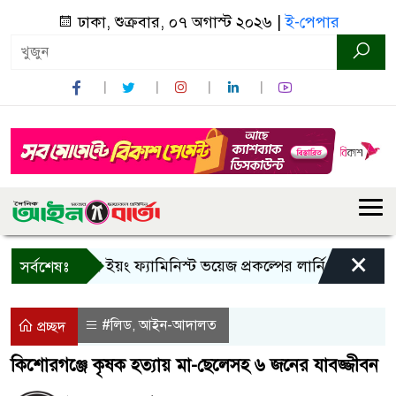
ঢাকা, শুক্রবার, ০৭ অগাস্ট ২০২৬ |
ই-পেপার
×
বান্দরবানে ইয়ং ফ্যামিনিস্ট ভয়েজ প্রকল্পের লার্নিং শেয়ারিং কর্ম
সর্বশেষঃ
#লিড
আইন-আদালত
,
প্রচ্ছদ
কিশোরগঞ্জে কৃষক হত্যায় মা-ছেলেসহ ৬ জনের যাবজ্জীবন