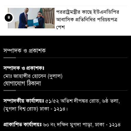
পররাষ্ট্রমন্ত্রীর কা‌ছে ইউএনডিপির
৪
আবাসিক প্রতিনিধির পরিচয়পত্র
পেশ
শেয়ার কেলেঙ্কারি: সাকিবের বিরুদ্ধে
৫
সম্পাদক ও প্রকাশক
তদন্ত শেষ পর্যায়ে, দ্রুত চার্জশিট
সম্পাদক ও প্রকাশকঃ
রাতের মধ্যে ঢাকাসহ ১০ অঞ্চলে
৬
মোঃ জাহাঙ্গীর হোসেন (দুলাল)
ঝড়বৃষ্টির পূর্বাভাস
যোগাযোগ ঠিকানা
প্রধানমন্ত্রীর সঙ্গে দেখা করে স্বপ্নপূরণ
৭
সম্পাদকীয় কার্যালয়ঃ
৫১/৫২ অতিশ দীপঙ্কর রোড, ৬ষ্ঠ তলা,
অনুশ্রীর, মিলল হারমোনিয়াম
(মুগদা বিশ্ব রোড) ঢাকা - ১২১৪।
উপহার
প্রাকাশিত কার্যালয়ঃ
৬০ নং দক্ষিন মুগদা পাড়া, ঢাকা - ১২১৪
২০ আগস্ট রাষ্ট্রপতি নির্বাচন,
৮