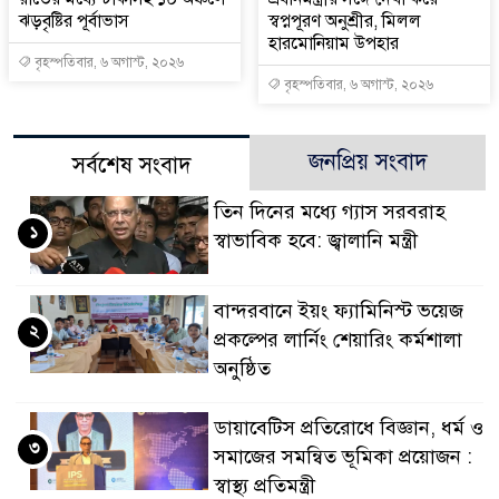
ঝড়বৃষ্টির পূর্বাভাস
স্বপ্নপূরণ অনুশ্রীর, মিলল
হারমোনিয়াম উপহার
বৃহস্পতিবার, ৬ অগাস্ট, ২০২৬
বৃহস্পতিবার, ৬ অগাস্ট, ২০২৬
জনপ্রিয় সংবাদ
সর্বশেষ সংবাদ
তিন দিনের মধ্যে গ্যাস সরবরাহ
১
স্বাভাবিক হবে: জ্বালানি মন্ত্রী
বান্দরবানে ইয়ং ফ্যামিনিস্ট ভয়েজ
২
প্রকল্পের লার্নিং শেয়ারিং কর্মশালা
অনুষ্ঠিত
ডায়াবেটিস প্রতিরোধে বিজ্ঞান, ধর্ম ও
৩
সমাজের সমন্বিত ভূমিকা প্রয়োজন :
স্বাস্থ্য প্রতিমন্ত্রী