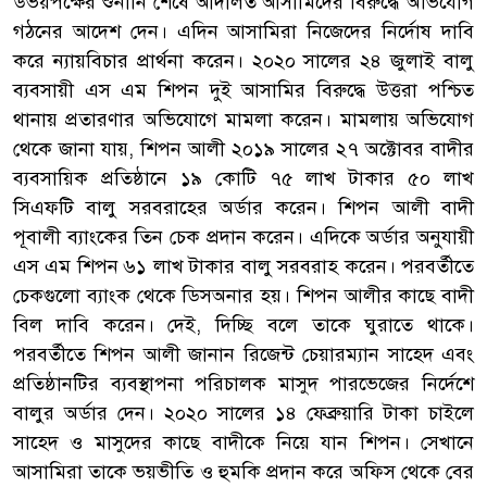
উভয়পক্ষের শুনানি শেষে আদালত আসামিদের বিরুদ্ধে অভিযোগ
গঠনের আদেশ দেন। এদিন আসামিরা নিজেদের নির্দোষ দাবি
করে ন্যায়বিচার প্রার্থনা করেন। ২০২০ সালের ২৪ জুলাই বালু
ব্যবসায়ী এস এম শিপন দুই আসামির বিরুদ্ধে উত্তরা পশ্চিত
থানায় প্রতারণার অভিযোগে মামলা করেন। মামলায় অভিযোগ
থেকে জানা যায়, শিপন আলী ২০১৯ সালের ২৭ অক্টোবর বাদীর
ব্যবসায়িক প্রতিষ্ঠানে ১৯ কোটি ৭৫ লাখ টাকার ৫০ লাখ
সিএফটি বালু সরবরাহের অর্ডার করেন। শিপন আলী বাদী
পূবালী ব্যাংকের তিন চেক প্রদান করেন। এদিকে অর্ডার অনুযায়ী
এস এম শিপন ৬১ লাখ টাকার বালু সরবরাহ করেন। পরবর্তীতে
চেকগুলো ব্যাংক থেকে ডিসঅনার হয়। শিপন আলীর কাছে বাদী
বিল দাবি করেন। দেই, দিচ্ছি বলে তাকে ঘুরাতে থাকে।
পরবর্তীতে শিপন আলী জানান রিজেন্ট চেয়ারম্যান সাহেদ এবং
প্রতিষ্ঠানটির ব্যবস্থাপনা পরিচালক মাসুদ পারভেজের নির্দেশে
বালুর অর্ডার দেন। ২০২০ সালের ১৪ ফেব্রুয়ারি টাকা চাইলে
সাহেদ ও মাসুদের কাছে বাদীকে নিয়ে যান শিপন। সেখানে
আসামিরা তাকে ভয়ভীতি ও হুমকি প্রদান করে অফিস থেকে বের