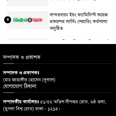
বান্দরবানে ইয়ং ফ্যামিনিস্ট ভয়েজ
৪
প্রকল্পের লার্নিং শেয়ারিং কর্মশালা
অনুষ্ঠিত
ডায়াবেটিস প্রতিরোধে বিজ্ঞান, ধর্ম ও
৫
সমাজের সমন্বিত ভূমিকা প্রয়োজন :
স্বাস্থ্য প্রতিমন্ত্রী
সম্পাদক ও প্রকাশক
পররাষ্ট্রমন্ত্রীর কা‌ছে ইউএনডিপির
সম্পাদক ও প্রকাশকঃ
৬
আবাসিক প্রতিনিধির পরিচয়পত্র
মোঃ জাহাঙ্গীর হোসেন (দুলাল)
পেশ
যোগাযোগ ঠিকানা
শেয়ার কেলেঙ্কারি: সাকিবের বিরুদ্ধে
৭
সম্পাদকীয় কার্যালয়ঃ
৫১/৫২ অতিশ দীপঙ্কর রোড, ৬ষ্ঠ তলা,
তদন্ত শেষ পর্যায়ে, দ্রুত চার্জশিট
(মুগদা বিশ্ব রোড) ঢাকা - ১২১৪।