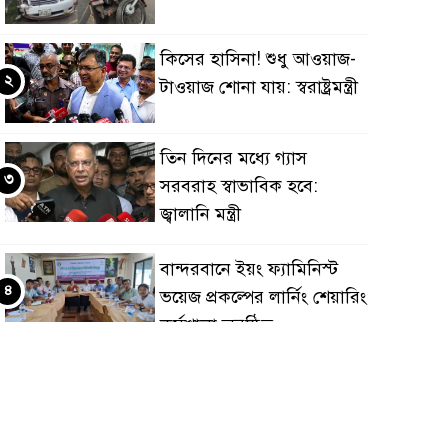
কিসের হাসিনা! শুধু আওয়াজ-
২
টাওয়াজ শোনা যায়: স্বরাষ্ট্রমন্ত্রী
তিন দিনের মধ্যে গ্যাস
৩
সরবরাহ স্বাভাবিক হবে:
জ্বালানি মন্ত্রী
বান্দরবানে ইয়ং ফ্যামিনিস্ট
৪
ভয়েজ প্রকল্পের লার্নিং শেয়ারিং
কর্মশালা অনুষ্ঠিত
ডায়াবেটিস প্রতিরোধে বিজ্ঞান,
৫
ধর্ম ও সমাজের সমন্বিত ভূমিকা
প্রয়োজন : স্বাস্থ্য প্রতিমন্ত্রী