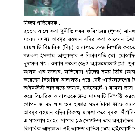
নিজস্ব প্রতিবেদক :
২০০৭ সালে করা দুর্নীতি দমন কমিশনের (দুদক) মা
সংসদ সদস্য আবদুর রহমান বদির করা আবেদন উত্থাপ
মামলাটি বিচারিক (নিম্ন) আদালতে দ্রুত নিষ্পত্তি কর
নজরুল ইসলাম তালুকদার ও বিচারপতি মো. মোস্তাফ
দুদকের পক্ষে শুনানি করেন জ্যেষ্ঠ অ্যাডভোকেট মো.
আলম খান জানান, অভিযোগ গঠনের সময় তিনি (আব্দুর
করেছেন বিচারিক আদালত। পরে সেই খারিজাদেশের বির
আইনজীবী আদালতে জানান, হাইকোর্টে এ মামলা তারা চ
করে বিচারিক আদালতকে দ্রুত মামলাটি নিষ্পত্তি ক
গোপন ও ৭৯ লাখ ৩৭ হাজার ৭৯৭ টাকা জ্ঞাত আয়বর্
আবদুর রহমান বদির বিরুদ্ধে মামলা করে দুদক। দীর্ঘদ
এ মামলায় ২০২০ সালের ১৩ সেপ্টেম্বর তার অব্যাহতি
বিচারিক আদালত। ওই আদেশ বাতিল চেয়ে হাইকোর্টে 