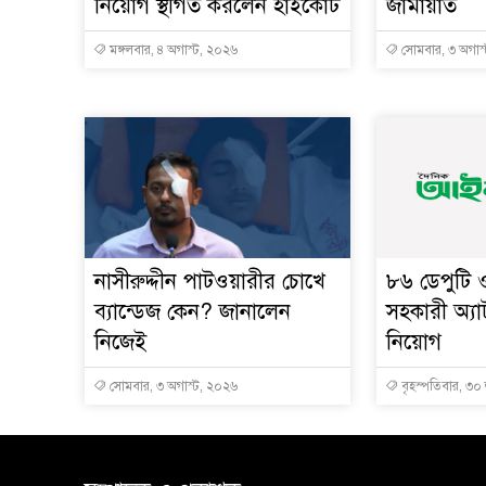
নিয়োগ স্থগিত করলেন হাইকোর্ট
জামায়াত
মঙ্গলবার, ৪ অগাস্ট, ২০২৬
সোমবার, ৩ অগাস
নাসীরুদ্দীন পাটওয়ারীর চোখে
৮৬ ডেপুটি
ব্যান্ডেজ কেন? জানালেন
সহকারী অ্যা
নিজেই
নিয়োগ
সোমবার, ৩ অগাস্ট, ২০২৬
বৃহস্পতিবার, ৩০