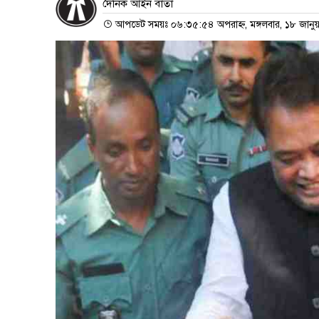
দৈনিক আইন বার্তা
আপডেট সময়ঃ ০৬:৩৫:৫৪ অপরাহ্ন, মঙ্গলবার, ১৮ জানু