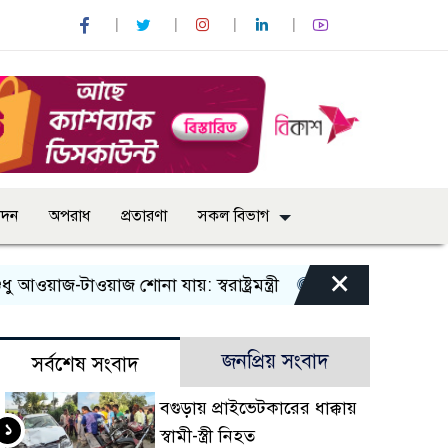
োদন
অপরাধ
প্রতারণা
সকল বিভাগ
×
-টাওয়াজ শোনা যায়: স্বরাষ্ট্রমন্ত্রী
তিন দিনের মধ্যে গ্যাস সরবর
জনপ্রিয় সংবাদ
সর্বশেষ সংবাদ
বগুড়ায় প্রাইভেটকারের ধাক্কায়
১
স্বামী-স্ত্রী নিহত