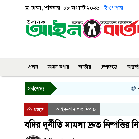
ঢাকা, শনিবার, ০৮ অগাস্ট ২০২৬ |
ই-পেপার
প্রচ্ছদ
আইন কর্ণার
জাতীয়
দেশজুড়ে
আন্তর্
বগুড়ায় প
সর্বশেষঃ
আইন-আদালত
টপ ৯
,
প্রচ্ছদ
বদির দুর্নীতি মামলা দ্রুত নিষ্পত্তির ন