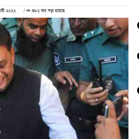
য়ারী ২০২২
/
৩৮২ বার পড়া হয়েছে