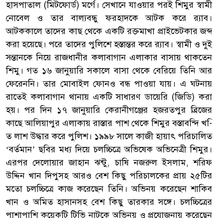
হাসপাতাল (মিটফোর্ড) মর্গে। সেখানে যাওয়ার পরই শিমুর স্বামী
নোবেল ও তার বাল্যবন্ধু ফরহাদকে আটক করে র‌্যাব।
আটককালে তাদের কাছ থেকে একটি রক্তমাখা প্রাইভেটকার জব্দ
করা হয়েছে। পরে তাদের পুলিশে হস্তান্তর করে র‌্যাব। স্বামী ও দুই
সন্তানকে নিয়ে রাজধানীর কলাবাগান এলাকার বাসায় থাকতেন
শিমু। গত ১৬ জানুয়ারি সকালে বাসা থেকে বেরিয়ে তিনি আর
ফেরেননি। তার মোবাইল ফোনও বন্ধ পাওয়া যায়। এ ঘটনায়
রাতেই কলাবাগান থানায় একটি সাধারণ ডায়েরি (জিডি) করা
হয়। পর দিন ১৭ জানুয়ারি কেরানীগঞ্জের হজরতপুর ব্রিজের
কাছে আলিয়াপুর এলাকায় রাস্তার পাশ থেকে শিমুর বস্তাবন্দি খ-ি
ত লাশ উদ্ধার করে পুলিশ। ১৯৯৮ সালে কাজী হায়াৎ পরিচালিত
‘বর্তমান’ ছবির মধ্য দিয়ে চলচ্চিত্রে অভিষেক অভিনেত্রী শিমুর।
এরপর দেলোয়ার জাহান ঝন্টু, চাষি নজরুল ইসলাম, শরিফ
উদ্দিন খান দিপুসহ আরও বেশ কিছু পরিচালকের প্রায় ২৫টির
মতো চলচ্চিত্রে কাজ করেছেন তিনি। অভিনয় করেছেন শাকিব
খান ও অমিত হাসানসহ বেশ কিছু তারকার সঙ্গে। চলচ্চিত্রের
পাশাপাশি কয়েকটি টিভি নাটকে অভিনয় ও প্রযোজনায় করেছেন