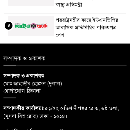
স্বাস্থ্য প্রতিমন্ত্রী
পররাষ্ট্রমন্ত্রীর কা‌ছে ইউএনডিপির
৪
আবাসিক প্রতিনিধির পরিচয়পত্র
পেশ
শেয়ার কেলেঙ্কারি: সাকিবের বিরুদ্ধে
৫
সম্পাদক ও প্রকাশক
তদন্ত শেষ পর্যায়ে, দ্রুত চার্জশিট
সম্পাদক ও প্রকাশকঃ
রাতের মধ্যে ঢাকাসহ ১০ অঞ্চলে
৬
মোঃ জাহাঙ্গীর হোসেন (দুলাল)
ঝড়বৃষ্টির পূর্বাভাস
যোগাযোগ ঠিকানা
প্রধানমন্ত্রীর সঙ্গে দেখা করে স্বপ্নপূরণ
৭
সম্পাদকীয় কার্যালয়ঃ
৫১/৫২ অতিশ দীপঙ্কর রোড, ৬ষ্ঠ তলা,
অনুশ্রীর, মিলল হারমোনিয়াম
(মুগদা বিশ্ব রোড) ঢাকা - ১২১৪।
উপহার