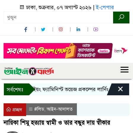
ঢাকা, শুক্রবার, ০৭ অগাস্ট ২০২৬ |
ই-পেপার
×
বান্দরবানে ইয়ং ফ্যামিনিস্ট ভয়েজ প্রকল্পের লার্নিং শেয়ারিং কর্মশ
সর্বশেষঃ
#লিড
আইন-আদালত
,
প্রচ্ছদ
নায়িকা শিমু হত্যায় স্বামী ও তার বন্ধুর দায় স্বীকার