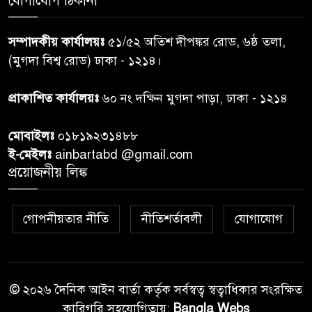
যোগাযোগ ঠিকানা
নরসিংদীতে জুলাই শহীদদের স্মরণে
৬
দোয়া মাহফিল ও ৯৩ জন দুস্থের
সম্পাদকীয় কার্যালয়ঃ
৫১/৫২ অতিশ দীপঙ্কর রোড, ৬ষ্ঠ তলা,
মাঝে ১৩ লক্ষ ১৫ হাজার টাকা
বিতরণ
(মুগদা বিশ্ব রোড) ঢাকা - ১২১৪।
বান্দরবানে বন্যায় ক্ষতিগ্রস্তদের
প্রাকাশিত কার্যালয়ঃ
৬০ নং দক্ষিন মুগদা পাড়া, ঢাকা - ১২১৪
৭
বিএনপি”র ত্রাণ বিতরণ
মোবাইলঃ
০১৮১৯২৩১৪৮৮
ই-মেইলঃ
ainbartabd @gmail.com
দক্ষিণ চট্টগ্রামের এক অসহায় ও
প্রয়োজনীয় লিঙ্ক
৮
আশ্রয়হীন পরিবারের পাশে দাঁড়িয়ে
দৃষ্টান্ত স্থাপন করেছে “চট্টলা ব্লাড
ডোনার্স ক্লাব” এবং “হাসিমুখ পরিবার”
গোপনীয়তার নীতি
নীতিশর্তাবলী
যোগাযোগ
শেখ হাসিনার বক্তব্য প্রচার করলে
৯
আইনানুগ ব্যবস্থা: তথ্য উপদেষ্টা
© ২০২৬ দৈনিক আইন বার্তা কর্তৃক সর্বস্বত্ব স্বত্বাধিকার সংরক্ষিত
কারিগরি সহযোগিতায়:
Bangla Webs
জবিতে ছাত্রদল-শিবির সংঘর্ষ, ভিপি-