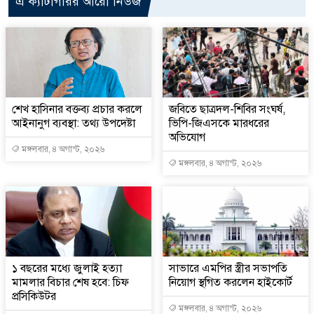
এ ক্যাটাগরির আরো নিউজ
শেখ হাসিনার বক্তব্য প্রচার করলে
জবিতে ছাত্রদল-শিবির সংঘর্ষ,
আইনানুগ ব্যবস্থা: তথ্য উপদেষ্টা
ভিপি-জিএসকে মারধরের
অভিযোগ
মঙ্গলবার, ৪ অগাস্ট, ২০২৬
মঙ্গলবার, ৪ অগাস্ট, ২০২৬
১ বছরের মধ্যে জুলাই হত্যা
সাভারে এমপির স্ত্রীর সভাপতি
মামলার বিচার শেষ হবে: চিফ
নিয়োগ স্থগিত করলেন হাইকোর্ট
প্রসিকিউটর
মঙ্গলবার, ৪ অগাস্ট, ২০২৬