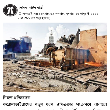
দৈনিক আইন বার্তা
আপডেট সময়ঃ ০৭:৫৮:৩২ অপরাহ্ন, বুধবার, ২৬ জানুয়ারী ২০২২
/
৩৮১ বার পড়া হয়েছে
নিজস্ব প্রতিবেদক :
করোনাভাইরাসের নতুন ধরন ওমিক্রনের সংক্রমণে আবারো