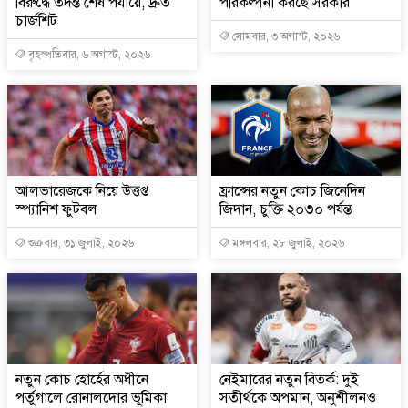
বিরুদ্ধে তদন্ত শেষ পর্যায়ে, দ্রুত
পরিকল্পনা করছে সরকার
চার্জশিট
সোমবার, ৩ অগাস্ট, ২০২৬
বৃহস্পতিবার, ৬ অগাস্ট, ২০২৬
আলভারেজকে নিয়ে উত্তপ্ত
ফ্রান্সের নতুন কোচ জিনেদিন
স্প্যানিশ ফুটবল
জিদান, চুক্তি ২০৩০ পর্যন্ত
শুক্রবার, ৩১ জুলাই, ২০২৬
মঙ্গলবার, ২৮ জুলাই, ২০২৬
নতুন কোচ হোর্হের অধীনে
নেইমারের নতুন বিতর্ক: দুই
পর্তুগালে রোনালদোর ভূমিকা
সতীর্থকে অপমান, অনুশীলনও