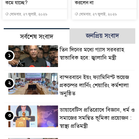
কমে যাচ্ছে?
করলেন না
সোমবার, ২৭ জুলাই, ২০২৬
সোমবার, ২৭ জুলাই, ২০২৬
জনপ্রিয় সংবাদ
সর্বশেষ সংবাদ
তিন দিনের মধ্যে গ্যাস সরবরাহ
১
স্বাভাবিক হবে: জ্বালানি মন্ত্রী
বান্দরবানে ইয়ং ফ্যামিনিস্ট ভয়েজ
২
প্রকল্পের লার্নিং শেয়ারিং কর্মশালা
অনুষ্ঠিত
ডায়াবেটিস প্রতিরোধে বিজ্ঞান, ধর্ম ও
৩
সমাজের সমন্বিত ভূমিকা প্রয়োজন :
স্বাস্থ্য প্রতিমন্ত্রী