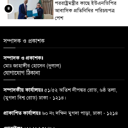
পররাষ্ট্রমন্ত্রীর কা‌ছে ইউএনডিপির
৪
আবাসিক প্রতিনিধির পরিচয়পত্র
পেশ
শেয়ার কেলেঙ্কারি: সাকিবের বিরুদ্ধে
৫
সম্পাদক ও প্রকাশক
তদন্ত শেষ পর্যায়ে, দ্রুত চার্জশিট
সম্পাদক ও প্রকাশকঃ
রাতের মধ্যে ঢাকাসহ ১০ অঞ্চলে
৬
মোঃ জাহাঙ্গীর হোসেন (দুলাল)
ঝড়বৃষ্টির পূর্বাভাস
যোগাযোগ ঠিকানা
প্রধানমন্ত্রীর সঙ্গে দেখা করে স্বপ্নপূরণ
৭
সম্পাদকীয় কার্যালয়ঃ
৫১/৫২ অতিশ দীপঙ্কর রোড, ৬ষ্ঠ তলা,
অনুশ্রীর, মিলল হারমোনিয়াম
(মুগদা বিশ্ব রোড) ঢাকা - ১২১৪।
উপহার
প্রাকাশিত কার্যালয়ঃ
৬০ নং দক্ষিন মুগদা পাড়া, ঢাকা - ১২১৪
২০ আগস্ট রাষ্ট্রপতি নির্বাচন,
৮
তফসিল প্রকাশ নির্বাচন কমিশনের