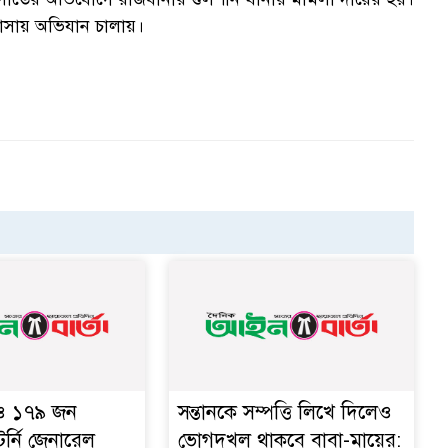
ক
বাসায় অভিযান চালায়।
স
 ও ১৭৯ জন
সন্তানকে সম্পত্তি লিখে দিলেও
টর্নি জেনারেল
ভোগদখল থাকবে বাবা-মায়ের: