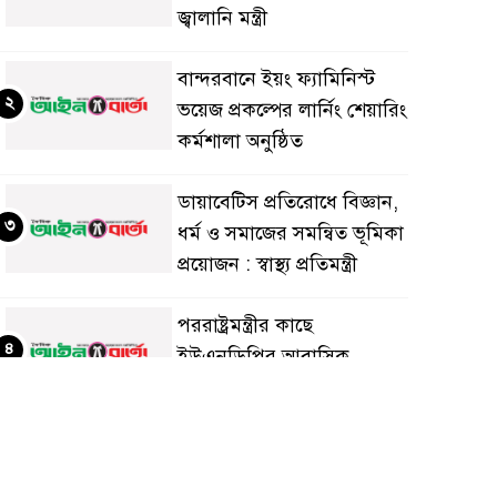
জ্বালানি মন্ত্রী
বান্দরবানে ইয়ং ফ্যামিনিস্ট
২
ভয়েজ প্রকল্পের লার্নিং শেয়ারিং
কর্মশালা অনুষ্ঠিত
ডায়াবেটিস প্রতিরোধে বিজ্ঞান,
৩
ধর্ম ও সমাজের সমন্বিত ভূমিকা
প্রয়োজন : স্বাস্থ্য প্রতিমন্ত্রী
পররাষ্ট্রমন্ত্রীর কা‌ছে
৪
ইউএনডিপির আবাসিক
প্রতিনিধির পরিচয়পত্র পেশ
শেয়ার কেলেঙ্কারি: সাকিবের
৫
বিরুদ্ধে তদন্ত শেষ পর্যায়ে, দ্রুত