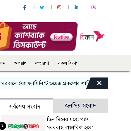
োদন
অপরাধ
প্রতারণা
সকল বিভাগ
×
ানে ইয়ং ফ্যামিনিস্ট ভয়েজ প্রকল্পের লার্নিং শেয়ারিং কর্মশালা অনুষ্ঠ
জনপ্রিয় সংবাদ
সর্বশেষ সংবাদ
তিন দিনের মধ্যে গ্যাস
১
সরবরাহ স্বাভাবিক হবে: