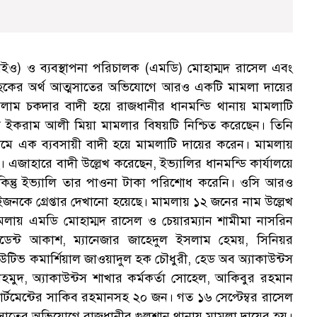
্তা (সিইও) ও ব্যবস্থাপনা পরিচালক (এমডি) মোহাম্মদ রাসেল এবং
ে গ্রাহকের অর্থ আত্মসাতের অভিযোগে আরও একটি মামলা দায়ের
াম চকদার বাদী হয়ে রাজধানীর ধানমন্ডি থানায় মামলাটি
 ইকরাম আলী মিয়া মামলার বিষয়টি নিশ্চিত করেছেন। তিনি
মে এক ব্যবসায়ী বাদী হয়ে মামলাটি দায়ের করেন। মামলায়
এজাহারে বাদী উল্লেখ করেছেন, ইভ্যালির ধানমন্ডি কার্যালয়ে
কিন্তু ইভ্যালি তার পাওনা টাকা পরিশোধ করেনি। ওসি আরও
নকে গ্রেপ্তার দেখানো হয়েছে। মামলায় ১২ জনের নাম উল্লেখ
ায় এমডি মোহাম্মদ রাসেল ও চেয়ারম্যান শামীমা নাসরিন
িডেন্ট আকাশ, ম্যানেজার জাহেদুল ইসলাম হেময়, সিনিয়র
উটিভ কমার্শিয়াল জাওয়াদুল হক চৌধুরী, হেড অব অ্যাকাউন্টস
হমুদ, অ্যাকাউন্টস শাখার কর্মকর্তা সোহেল, আকিবুর রহমান
র্টমেন্টের সাকিব রহমানসহ ২০ জন। গত ১৬ সেপ্টেম্বর রাসেল
থ আত্মসাতের অভিযোগে রাজধানীর গুলশান থানায় মামলা দায়ের হয়।