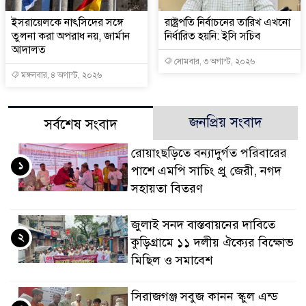
ইসরায়েলকে নাৎসিদের সঙ্গে
রাষ্ট্রপতি নির্বাচনের তারিখ এখনো
তুলনা করা অপরাধ নয়, জার্মান
নির্ধারিত হয়নি: ইসি সচিব
আদালত
সোমবার, ৩ অগাস্ট, ২০২৬
মঙ্গলবার, ৪ অগাস্ট, ২০২৬
জনপ্রিয় সংবাদ
সর্বশেষ সংবাদ
রোয়াংছড়িতে বন্যাদুর্গত পরিবারের
১
পাশে এমপি সাচিং প্রু জেরী, নগদ
সহায়তা বিতরণ
জুলাই সনদ বাস্তবায়নের দাবিতে
২
কুড়িগ্রামে ১১ দলীয় ঐক্যের বিক্ষোভ
মিছিল ও সমাবেশ
সিরাজগঞ্জ সবুজ কানন স্কুল এন্ড