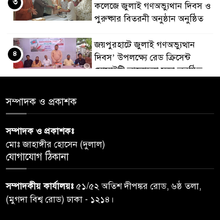
৩
কলেজে জুলাই গণঅভ্যুথান দিবস ও
পুরুষ্কার বিতরনী অনুষ্ঠান অনুষ্ঠিত
জয়পুরহাটে জুলাই গণঅভ্যুত্থান
৪
দিবস’ উপলক্ষ্যে রেড ক্রিসেন্ট
সোসাইটি আলোচনা সভা অনুষ্ঠিত
‘জুলাইয়ের চেতনায় গড়িব দেশ’,
সম্পাদক ও প্রকাশক
৫
লামায় যথাযোগ্য মর্যাদায় পালিত
হইল ‘জুলাই গণ-অভ্যুত্থান
সম্পাদক ও প্রকাশকঃ
দিবস-২০২৬’।
মোঃ জাহাঙ্গীর হোসেন (দুলাল)
যোগাযোগ ঠিকানা
নরসিংদীতে জুলাই শহীদদের স্মরণে
৬
দোয়া মাহফিল ও ৯৩ জন দুস্থের
সম্পাদকীয় কার্যালয়ঃ
৫১/৫২ অতিশ দীপঙ্কর রোড, ৬ষ্ঠ তলা,
মাঝে ১৩ লক্ষ ১৫ হাজার টাকা
বিতরণ
(মুগদা বিশ্ব রোড) ঢাকা - ১২১৪।