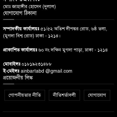
দিবস-২০২৬’।
মোঃ জাহাঙ্গীর হোসেন (দুলাল)
যোগাযোগ ঠিকানা
নরসিংদীতে জুলাই শহীদদের স্মরণে
৬
দোয়া মাহফিল ও ৯৩ জন দুস্থের
সম্পাদকীয় কার্যালয়ঃ
৫১/৫২ অতিশ দীপঙ্কর রোড, ৬ষ্ঠ তলা,
মাঝে ১৩ লক্ষ ১৫ হাজার টাকা
বিতরণ
(মুগদা বিশ্ব রোড) ঢাকা - ১২১৪।
বান্দরবানে বন্যায় ক্ষতিগ্রস্তদের
প্রাকাশিত কার্যালয়ঃ
৬০ নং দক্ষিন মুগদা পাড়া, ঢাকা - ১২১৪
৭
বিএনপি”র ত্রাণ বিতরণ
মোবাইলঃ
০১৮১৯২৩১৪৮৮
ই-মেইলঃ
ainbartabd @gmail.com
দক্ষিণ চট্টগ্রামের এক অসহায় ও
প্রয়োজনীয় লিঙ্ক
৮
আশ্রয়হীন পরিবারের পাশে দাঁড়িয়ে
দৃষ্টান্ত স্থাপন করেছে “চট্টলা ব্লাড
ডোনার্স ক্লাব” এবং “হাসিমুখ পরিবার”
গোপনীয়তার নীতি
নীতিশর্তাবলী
যোগাযোগ
শেখ হাসিনার বক্তব্য প্রচার করলে
৯
আইনানুগ ব্যবস্থা: তথ্য উপদেষ্টা