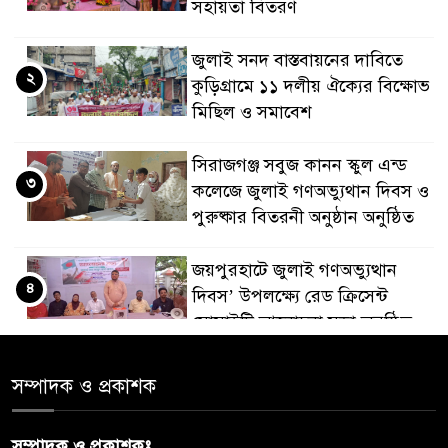
সহায়তা বিতরণ
জুলাই সনদ বাস্তবায়নের দাবিতে
২
কুড়িগ্রামে ১১ দলীয় ঐক্যের বিক্ষোভ
মিছিল ও সমাবেশ
সিরাজগঞ্জ সবুজ কানন স্কুল এন্ড
৩
কলেজে জুলাই গণঅভ্যুথান দিবস ও
পুরুষ্কার বিতরনী অনুষ্ঠান অনুষ্ঠিত
জয়পুরহাটে জুলাই গণঅভ্যুত্থান
৪
দিবস’ উপলক্ষ্যে রেড ক্রিসেন্ট
সোসাইটি আলোচনা সভা অনুষ্ঠিত
‘জুলাইয়ের চেতনায় গড়িব দেশ’,
সম্পাদক ও প্রকাশক
৫
লামায় যথাযোগ্য মর্যাদায় পালিত
হইল ‘জুলাই গণ-অভ্যুত্থান
সম্পাদক ও প্রকাশকঃ